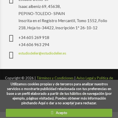
Isaac albeniz 69, 45638,
PEPINO-TOLEDO- SPAIN
Inscrita en el Registro Mercantil, Tomo 1552, Folio
218, Hoja to-34422, Inscripción 1ª 26-10-12
+34 605 269 918
+34 606 963 294
estudiodelier@estudiodelier.es
Copyright ©
2026 |
Términos y Condiciones
|
Aviso Legal y Política de
Utilizamos cookies propias y de terceros para analizar nuestros
Privacidad y Cookies
servicios o mostrarte publicidad relacionada con tus preferencias en
base a un perfil elaborado a partir de tus hábitos de navegación (por
Desarrollado por:
codigoconsentido.com
ejemplo, páginas visitadas). Puedes obtener más información
pinchando Aquí o dar a no aceptar para rechazar.
Acepto