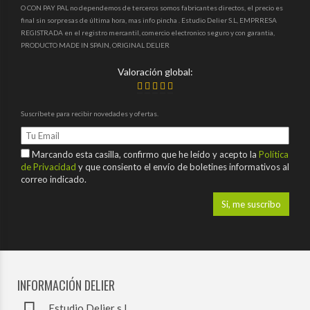
O CON PAY PAL no dependemos de terceros somos fabricantes directos, el precio es
final sin sorpresas de última hora, mas info pincha . Estudio Delier S.L, EMPRRESA
REGISTRADA en el registro mercantil, comercio electronico seguro y con garantia,
PRODUCTO MADE IN SPAIN, ORIGINAL DELIER
Valoración global:
Suscríbete para recibir novedades y ofertas.
Marcando esta casilla, confirmo que he leído y acepto la
Política
de Privacidad
y que consiento el envío de boletines informativos al
correo indicado.
INFORMACIÓN DELIER
Estudio Delier s.l