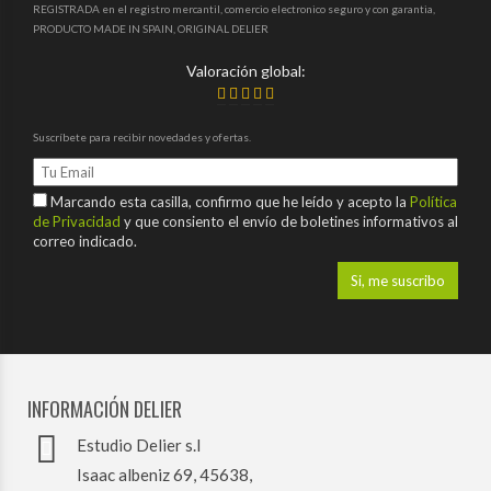
REGISTRADA en el registro mercantil, comercio electronico seguro y con garantia,
PRODUCTO MADE IN SPAIN, ORIGINAL DELIER
Valoración global:
Suscríbete para recibir novedades y ofertas.
Marcando esta casilla, confirmo que he leído y acepto la
Política
de Privacidad
y que consiento el envío de boletines informativos al
correo indicado.
INFORMACIÓN DELIER
Estudio Delier s.l
Isaac albeniz 69, 45638,