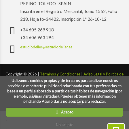
PEPINO-TOLEDO- SPAIN
Inscrita en el Registro Mercantil, Tomo 1552, Folio
218, Hoja to-34422, Inscripción 1ª 26-10-12
+34 605 269 918
+34 606 963 294
estudiodelier@estudiodelier.es
Copyright ©
2026 |
Términos y Condiciones
|
Aviso Legal y Política de
Utilizamos cookies propias y de terceros para analizar nuestros
Privacidad y Cookies
servicios o mostrarte publicidad relacionada con tus preferencias en
base a un perfil elaborado a partir de tus hábitos de navegación (por
Desarrollado por:
codigoconsentido.com
ejemplo, páginas visitadas). Puedes obtener más información
pinchando Aquí o dar a no aceptar para rechazar.
Acepto
No acepto