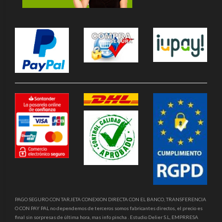
PAGO SEGURO CON TARJETA CONEXION DIRECTA CON EL BANCO, TRANSFERENCIA
O CON PAY PAL no dependemos de terceros somos fabricantes directos, el precio es
final sin sorpresas de última hora, mas info pincha . Estudio Delier S.L, EMPRRESA