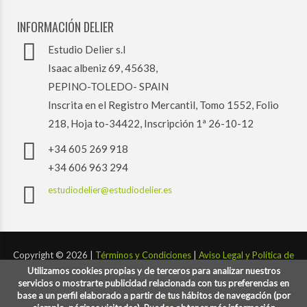
INFORMACIÓN DELIER
Estudio Delier s.l
Isaac albeniz 69, 45638,
PEPINO-TOLEDO- SPAIN
Inscrita en el Registro Mercantil, Tomo 1552, Folio
218, Hoja to-34422, Inscripción 1ª 26-10-12
+34 605 269 918
+34 606 963 294
estudiodelier@estudiodelier.es
Copyright ©
2026 |
Términos y Condiciones
|
Aviso Legal y Política de
Utilizamos cookies propias y de terceros para analizar nuestros
Privacidad y Cookies
servicios o mostrarte publicidad relacionada con tus preferencias en
base a un perfil elaborado a partir de tus hábitos de navegación (por
Desarrollado por:
codigoconsentido.com