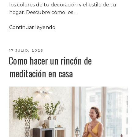
los colores de tu decoración y el estilo de tu
hogar. Descubre cómo los …
«Ideas
Continuar leyendo
de
cuadros
para
PUBLICADO
17 JULIO, 2025
Como hacer un rincón de
EL
el
salón»
meditación en casa