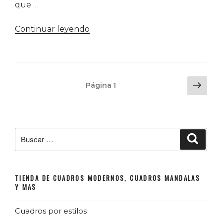
que …
«10
Continuar leyendo
tips
para
acertar
con
Navegación
Sigu
Página
1
la
de
pág
decoración
entradas
de
tu
Buscar
Buscar
cocina»
por:
TIENDA DE CUADROS MODERNOS, CUADROS MANDALAS
Y MAS
Cuadros por estilos