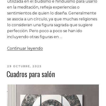
utilizada en el budismo e hinduismo para usarlo
en la meditación, refleja experiencias o
sentimientos de quien lo diseña. Generalmente
se asocia a un círculo, ya que muchas religiones
lo consideran una figura sagrada que sugiere
perfección. Pero poco a poco se han ido
incluyendo otras figuras en …
«Cuadros
Continuar leyendo
mandala:
la
última
PUBLICADO
29 OCTUBRE, 2025
Cuadros para salón
EL
moda
en
decoración»