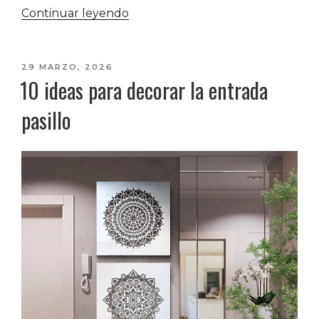
«Cuadros
Continuar leyendo
para
encima
del
PUBLICADO
29 MARZO, 2026
10 ideas para decorar la entrada
EL
sofá:
5
pasillo
claves
para
elegir
la
pieza
perfecta
y
transformar
tu
salón»