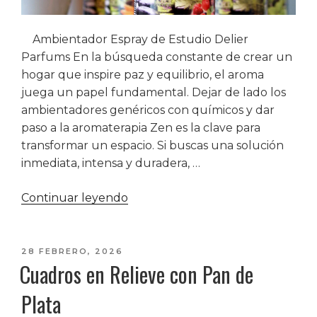
Ambientador Espray de Estudio Delier
Parfums En la búsqueda constante de crear un
hogar que inspire paz y equilibrio, el aroma
juega un papel fundamental. Dejar de lado los
ambientadores genéricos con químicos y dar
paso a la aromaterapia Zen es la clave para
transformar un espacio. Si buscas una solución
inmediata, intensa y duradera, …
«El
Continuar leyendo
Poder
del
Olor:
PUBLICADO
28 FEBRERO, 2026
Cuadros en Relieve con Pan de
EL
Ambientadores
Espray
Plata
de