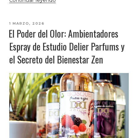
Continuar leyendo
ideas
para
decorar
PUBLICADO
1 MARZO, 2026
El Poder del Olor: Ambientadores
EL
la
entrada
Espray de Estudio Delier Parfums y
pasillo»
el Secreto del Bienestar Zen