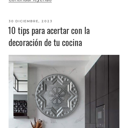
de
cama
de
PUBLICADO
30 DICIEMBRE, 2023
10 tips para acertar con la
EL
estilo
árabe»
decoración de tu cocina