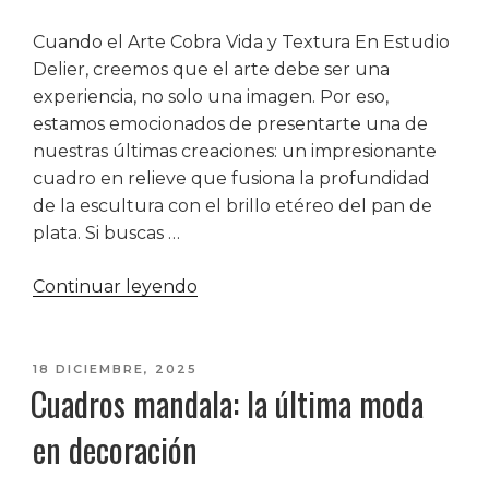
Estudio
Delier
Cuando el Arte Cobra Vida y Textura En Estudio
Parfums
Delier, creemos que el arte debe ser una
y
experiencia, no solo una imagen. Por eso,
el
estamos emocionados de presentarte una de
Secreto
nuestras últimas creaciones: un impresionante
del
cuadro en relieve que fusiona la profundidad
Bienestar
de la escultura con el brillo etéreo del pan de
Zen»
plata. Si buscas …
«Cuadros
Continuar leyendo
en
Relieve
con
PUBLICADO
18 DICIEMBRE, 2025
Cuadros mandala: la última moda
EL
Pan
de
en decoración
Plata»