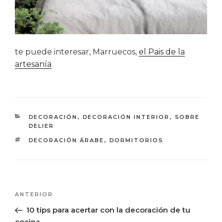
te puede interesar, Marruecos,
el Pais de la
artesanía
CATEGORÍAS
DECORACIÓN
,
DECORACIÓN INTERIOR
,
SOBRE
DELIER
ETIQUETAS
DECORACIÓN ÁRABE
,
DORMITORIOS
Navegación
Entrada
ANTERIOR
de
anterior:
10 tips para acertar con la decoración de tu
entradas
cocina