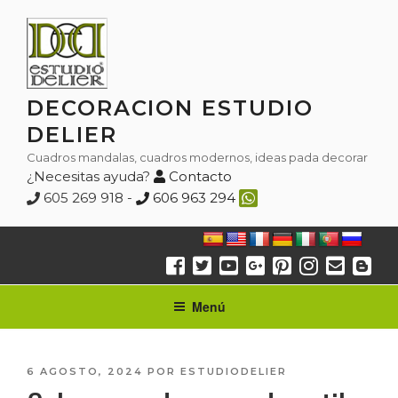
Saltar
al
contenido
DECORACION ESTUDIO
DELIER
Cuadros mandalas, cuadros modernos, ideas pada decorar
¿Necesitas ayuda?
Contacto
605 269 918 -
606 963 294
Menú
PUBLICADO
6 AGOSTO, 2024
POR
ESTUDIODELIER
EL