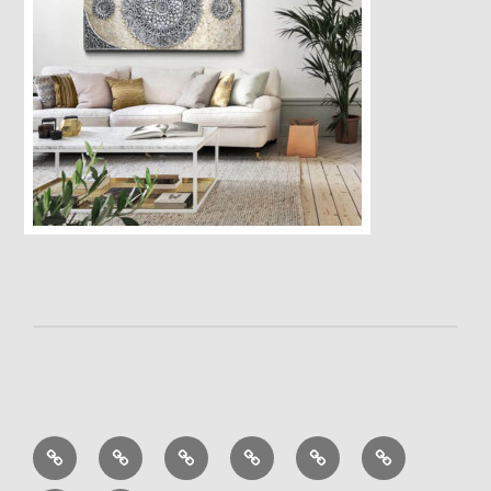
Cuadros
Aromaterapia
Decoración
Muebles
Regalo
Ofertas
por
zen
original