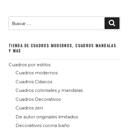
crear
una
oficina
Buscar
Buscar
por:
en
casa»
TIENDA DE CUADROS MODERNOS, CUADROS MANDALAS
Y MAS
Cuadros por estilos
Cuadros modernos
Cuadros Clásicos
Cuadros coloniales y mandalas
Cuadros Decorativos
Cuadros zen
De autor originales limitados
Decorativos cocina baño