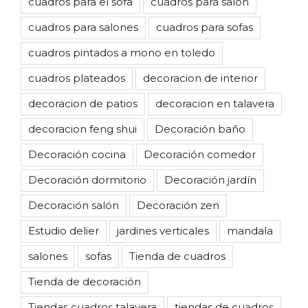
cuadros para el sofa
cuadros para salon
cuadros para salones
cuadros para sofas
cuadros pintados a mono en toledo
cuadros plateados
decoracion de interior
decoracion de patios
decoracion en talavera
decoracion feng shui
Decoración baño
Decoración cocina
Decoración comedor
Decoración dormitorio
Decoración jardín
Decoración salón
Decoración zen
Estudio delier
jardines verticales
mandala
salones
sofas
Tienda de cuadros
Tienda de decoración
Tiendas cuadros talavera
tiendas de cuadros