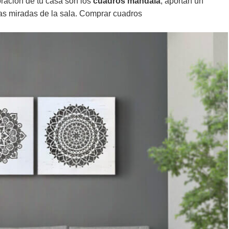
ración de tu casa son los
cuadros mandala
, aportan un
las miradas de la sala. Comprar cuadros