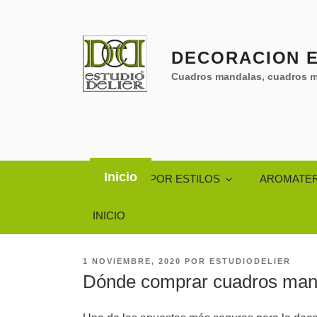
Saltar
al
contenido
DECORACION E
Cuadros mandalas, cuadros m
Inicio
CUADROS POR ESTILOS
AROMATER
INICIO
PUBLICADO
1 NOVIEMBRE, 2020
POR
ESTUDIODELIER
EL
Dónde comprar cuadros man