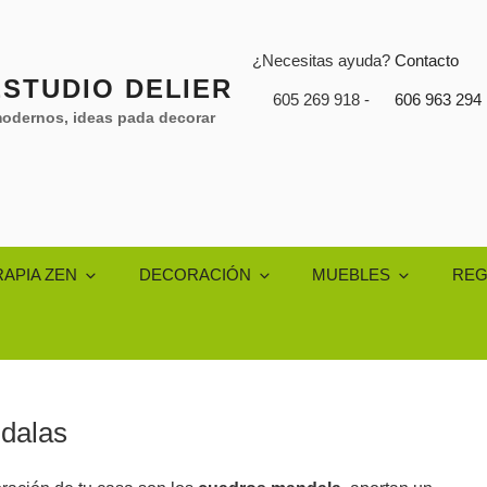
¿Necesitas ayuda?
Contacto
STUDIO DELIER
605 269 918 -
606 963 294
odernos, ideas pada decorar
APIA ZEN
DECORACIÓN
MUEBLES
REG
dalas