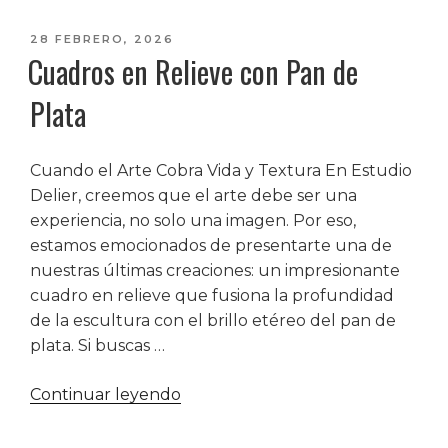
PUBLICADO
28 FEBRERO, 2026
Cuadros en Relieve con Pan de
EL
Plata
Cuando el Arte Cobra Vida y Textura En Estudio
Delier, creemos que el arte debe ser una
experiencia, no solo una imagen. Por eso,
estamos emocionados de presentarte una de
nuestras últimas creaciones: un impresionante
cuadro en relieve que fusiona la profundidad
de la escultura con el brillo etéreo del pan de
plata. Si buscas …
«Cuadros
Continuar leyendo
en
Relieve