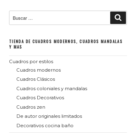
con
Pan
Buscar
Buscar
por:
de
Plata»
TIENDA DE CUADROS MODERNOS, CUADROS MANDALAS
Y MAS
Cuadros por estilos
Cuadros modernos
Cuadros Clásicos
Cuadros coloniales y mandalas
Cuadros Decorativos
Cuadros zen
De autor originales limitados
Decorativos cocina baño