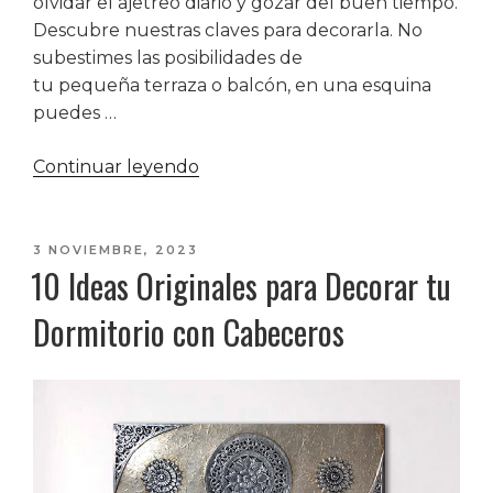
olvidar el ajetreo diario y gozar del buen tiempo.
Descubre nuestras claves para decorarla. No
subestimes las posibilidades de
tu pequeña terraza o balcón, en una esquina
puedes …
«Como
Continuar leyendo
decorar
una
terraza
PUBLICADO
3 NOVIEMBRE, 2023
10 Ideas Originales para Decorar tu
EL
o
patio
Dormitorio con Cabeceros
pequeño»