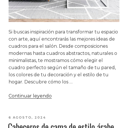
Si buscas inspiración para transformar tu espacio
con arte, aquí encontrarás las mejores ideas de
cuadros para el salón. Desde composiciones
modernas hasta cuadros abstractos, naturales o
minimalistas, te mostramos cómo elegir el
cuadro perfecto según el tamaño de tu pared,
los colores de tu decoración y el estilo de tu
hogar. Descubre cómo los …
«Ideas
Continuar leyendo
de
cuadros
para
PUBLICADO
6 AGOSTO, 2024
Cabeceros de cama de estilo árabe
EL
el