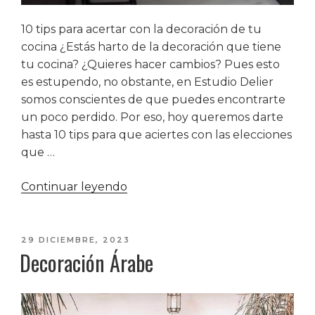
10 tips para acertar con la decoración de tu
cocina ¿Estás harto de la decoración que tiene
tu cocina? ¿Quieres hacer cambios? Pues esto
es estupendo, no obstante, en Estudio Delier
somos conscientes de que puedes encontrarte
un poco perdido. Por eso, hoy queremos darte
hasta 10 tips para que aciertes con las elecciones
que …
«10
Continuar leyendo
tips
para
acertar
PUBLICADO
29 DICIEMBRE, 2023
Decoración Árabe
EL
con
la
decoración
de