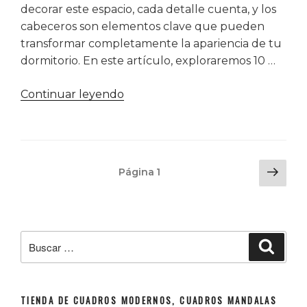
decorar este espacio, cada detalle cuenta, y los
cabeceros son elementos clave que pueden
transformar completamente la apariencia de tu
dormitorio. En este artículo, exploraremos 10 …
«10
Continuar leyendo
Ideas
Originales
para
Decorar
Navegación
Sigu
Página
1
tu
de
pág
Dormitorio
entradas
con
Cabeceros»
Buscar
Buscar
por:
TIENDA DE CUADROS MODERNOS, CUADROS MANDALAS