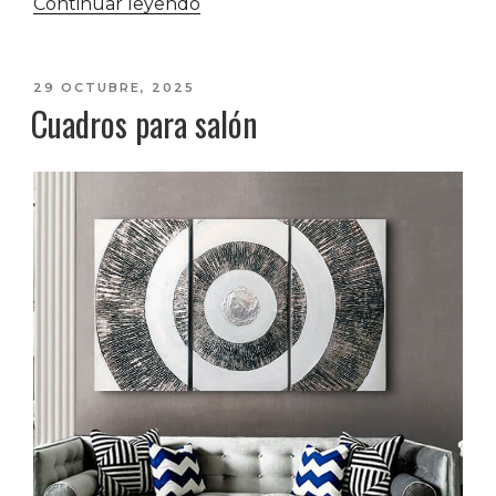
«Cuadros
Continuar leyendo
mandala:
la
última
PUBLICADO
29 OCTUBRE, 2025
Cuadros para salón
EL
moda
en
decoración»