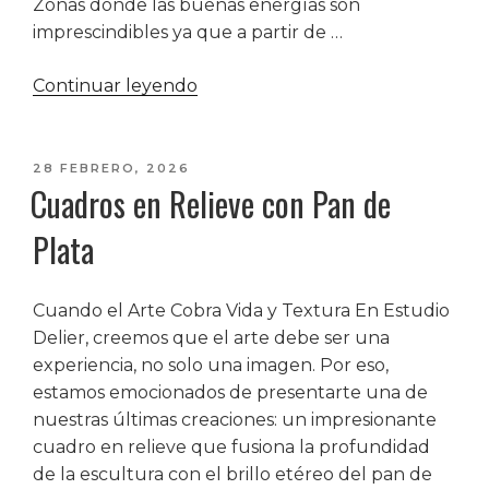
Zonas dónde las buenas energías son
imprescindibles ya que a partir de …
«10
Continuar leyendo
ideas
para
decorar
PUBLICADO
28 FEBRERO, 2026
Cuadros en Relieve con Pan de
EL
la
entrada
Plata
pasillo»
Cuando el Arte Cobra Vida y Textura En Estudio
Delier, creemos que el arte debe ser una
experiencia, no solo una imagen. Por eso,
estamos emocionados de presentarte una de
nuestras últimas creaciones: un impresionante
cuadro en relieve que fusiona la profundidad
de la escultura con el brillo etéreo del pan de