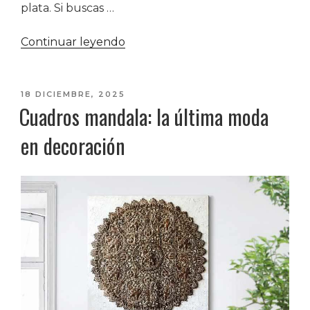
plata. Si buscas …
«Cuadros
Continuar leyendo
en
Relieve
con
PUBLICADO
18 DICIEMBRE, 2025
Cuadros mandala: la última moda
EL
Pan
de
en decoración
Plata»