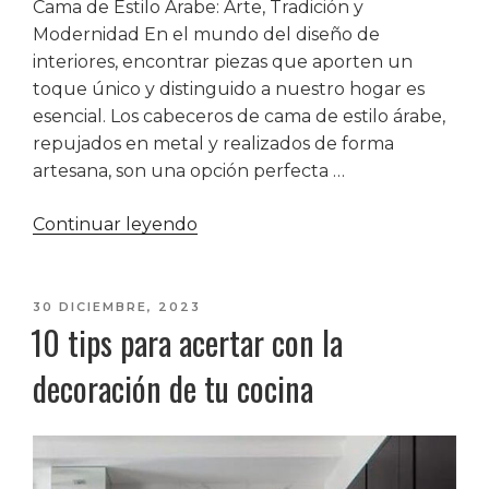
Cama de Estilo Árabe: Arte, Tradición y
Modernidad En el mundo del diseño de
interiores, encontrar piezas que aporten un
toque único y distinguido a nuestro hogar es
esencial. Los cabeceros de cama de estilo árabe,
repujados en metal y realizados de forma
artesana, son una opción perfecta …
«Cabeceros
Continuar leyendo
de
cama
de
PUBLICADO
30 DICIEMBRE, 2023
10 tips para acertar con la
EL
estilo
árabe»
decoración de tu cocina