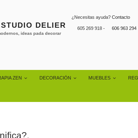
¿Necesitas ayuda?
Contacto
STUDIO DELIER
605 269 918 -
606 963 294
odernos, ideas pada decorar
APIA ZEN
DECORACIÓN
MUEBLES
REG
ifica?.