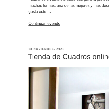
muchas formas, una de las mejores y mas deco
gusta este …
«Mano
Continuar leyendo
de
fátima
¿que
significa?.»
PUBLICADO
18 NOVIEMBRE, 2021
EL
Tienda de Cuadros online