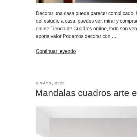
Decorar una casa puede parecer complicado, h
del estudio a casa, puedes ver, mirar y compr
online Tienda de Cuadros online, todo son ve
aporta valor Podemos decorar con …
«Tienda
Continuar leyendo
de
Cuadros
online,
del
PUBLICADO
8 MAYO, 2020
EL
estudio
Mandalas cuadros arte e
a
casa»