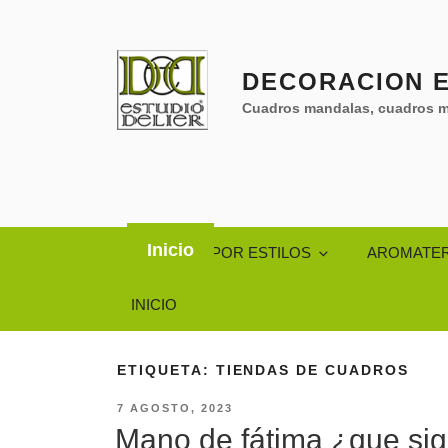
Saltar
al
contenido
DECORACION E
Cuadros mandalas, cuadros m
Inicio
CUADROS POR ESTILOS
AROMATER
INICIO
ETIQUETA:
TIENDAS DE CUADROS
PUBLICADO
7 AGOSTO, 2023
EL
Mano de fátima ¿que sign