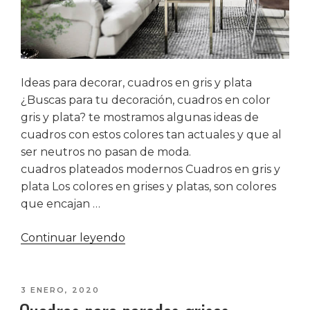
Ideas para decorar, cuadros en gris y plata
¿Buscas para tu decoración, cuadros en color
gris y plata? te mostramos algunas ideas de
cuadros con estos colores tan actuales y que al
ser neutros no pasan de moda.
cuadros plateados modernos Cuadros en gris y
plata Los colores en grises y platas, son colores
que encajan …
«Cuadros
Continuar leyendo
en
gris
y
PUBLICADO
3 ENERO, 2020
EL
plata»