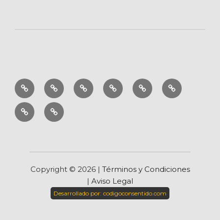
Cuadros
Aromaterapia
Decoración
Muebles
Regalo
Ofertas
por
zen
original
Blog
Inicio
estilos
Copyright ©
2026 |
Términos y Condiciones
|
Aviso Legal
Desarrollado por:
codigoconsentido.com