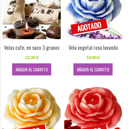
Velas cafe, en saco 3 granos
Vela vegetal rosa lavanda
22,00 €
10,00 €
AÑADIR AL CARRITO
AÑADIR AL CARRITO