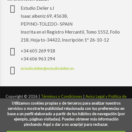
Estudio Delier s.l
Isaac albeniz 69, 45638,
PEPINO-TOLEDO- SPAIN
Inscrita en el Registro Mercantil, Tomo 1552, Folio
218, Hoja to-34422, Inscripción 1ª 26-10-12
+34 605 269 918
+34 606 963 294
estudiodelier@estudiodelier.es
Copyright ©
2026 |
Términos y Condiciones
|
Aviso Legal y Política de
Utilizamos cookies propias y de terceros para analizar nuestros
Privacidad y Cookies
servicios o mostrarte publicidad relacionada con tus preferencias en
base a un perfil elaborado a partir de tus hábitos de navegación (por
Desarrollado por:
codigoconsentido.com
ejemplo, páginas visitadas). Puedes obtener más información
pinchando Aquí o dar a no aceptar para rechazar.