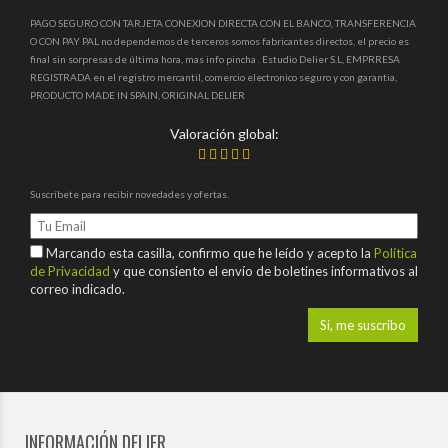
PAGO SEGURO CON TARJETA CONEXION DIRECTA CON EL BANCO, TRANSFERENCIA
O CON PAY PAL no dependemos de terceros somos fabricantes directos, el precio es
final sin sorpresas de última hora, mas info pincha . Estudio Delier S.L, EMPRRESA
REGISTRADA en el registro mercantil, comercio electronico seguro y con garantia,
PRODUCTO MADE IN SPAIN, ORIGINAL DELIER
Valoración global:
Suscríbete para recibir novedades y ofertas.
Marcando esta casilla, confirmo que he leído y acepto la
Política
de Privacidad
y que consiento el envío de boletines informativos al
correo indicado.
INFORMACIÓN DELIER