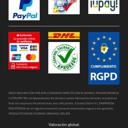
PAGO SEGURO CON TARJETA CONEXION DIRECTA CON EL BANCO, TRANSFERENCIA
O CON PAY PAL no dependemos de terceros somos fabricantes directos, el precio es
final sin sorpresas de última hora, mas info pincha . Estudio Delier S.L, EMPRRESA
REGISTRADA en el registro mercantil, comercio electronico seguro y con garantia,
PRODUCTO MADE IN SPAIN, ORIGINAL DELIER
Valoración global: