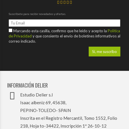
Suscríbete para recibir novedades y ofertas.
Marcando esta casilla, confirmo que he leído y acepto la
Política
de Privacidad
y que consiento el envío de boletines informativos al
correo indicado.
INFORMACIÓN DELIER
Estudio Delier s.l
Isaac albeniz 69, 45638,
PEPINO-TOLEDO- SPAIN
Inscrita en el Registro Mercantil, Tomo 1552, Folio
218, Hoja to-34422, Inscripción 1ª 26-10-12