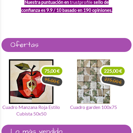
Nuestra puntuación en
trustprofile
sello de
confianza
es
9.9
/
10
basado en
190
opiniones.
Ofertas
75,00 €
225,00 €
275,00 €
95,00 €
Cuadro Manzana Roja Estilo
Cuadro garden 100x75
Cubista 50x50
Lo más vendido