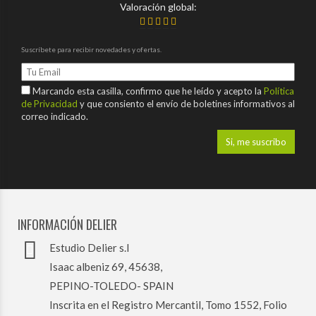
Valoración global:
Suscríbete para recibir novedades y ofertas.
Marcando esta casilla, confirmo que he leído y acepto la
Política
de Privacidad
y que consiento el envío de boletines informativos al
correo indicado.
INFORMACIÓN DELIER
Estudio Delier s.l
Isaac albeniz 69, 45638,
PEPINO-TOLEDO- SPAIN
Inscrita en el Registro Mercantil, Tomo 1552, Folio