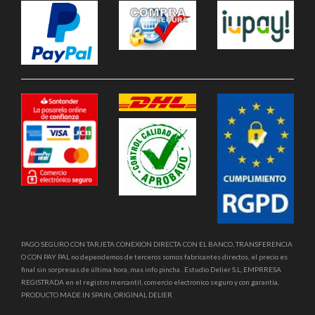
PAGO SEGURO CON TARJETA CONEXION DIRECTA CON EL BANCO, TRANSFERENCIA
O CON PAY PAL no dependemos de terceros somos fabricantes directos, el precio es
final sin sorpresas de última hora, mas info pincha . Estudio Delier S.L, EMPRRESA
REGISTRADA en el registro mercantil, comercio electronico seguro y con garantia,
PRODUCTO MADE IN SPAIN, ORIGINAL DELIER