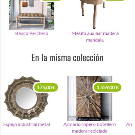
Banco Perchero
Mesita auxiliar madera
M
mandala
En la misma colección
175,00 €
1.559,00 €
Espejo industrial metal
Armario ropero botellero
Ar
madera reciclada