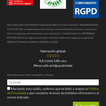
PAGO SEGURO CON TARJETA CONEXION DIRECTA CON EL BANCO, TRANSFERENCIA
O CON PAY PAL no dependemos de terceros somos fabricantes directos, el precio es
final sin sorpresas de última hora, mas info pincha . Estudio Delier S.L, EMPRRESA
REGISTRADA en el registro mercantil, comercio electronico seguro y con garantia,
PRODUCTO MADE IN SPAIN, ORIGINAL DELIER
Valoración global:
4,8
168
(100%)
votos
Mesa cafe antigua pintada
Suscríbete para recibir novedades y ofertas.
Marcando esta casilla, confirmo que he leído y acepto la
Política
de Privacidad
y que consiento el envío de boletines informativos al
correo indicado.