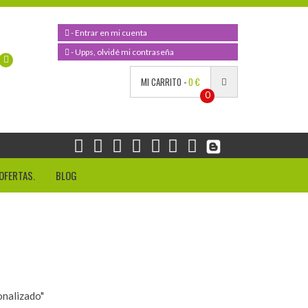
- Entrar en mi cuenta
- Upps, olvidé mi contraseña
MI CARRITO -
0 €
0
OFERTAS.
BLOG
onalizado"