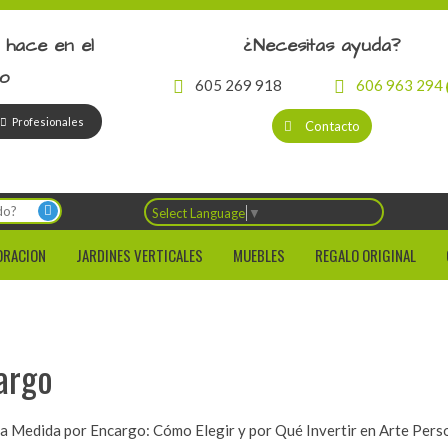
 hace en el
¿Necesitas ayuda?
io
605 269 918
606 963 294
Profesionales
Contacto
Select Language
▼
ORACION
JARDINES VERTICALES
MUEBLES
REGALO ORIGINAL
argo
a Medida por Encargo: Cómo Elegir y por Qué Invertir en Arte Pers