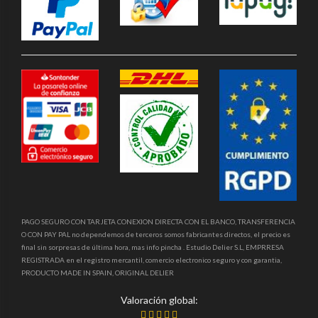
PAGO SEGURO CON TARJETA CONEXION DIRECTA CON EL BANCO, TRANSFERENCIA
O CON PAY PAL no dependemos de terceros somos fabricantes directos, el precio es
final sin sorpresas de última hora, mas info pincha . Estudio Delier S.L, EMPRRESA
REGISTRADA en el registro mercantil, comercio electronico seguro y con garantia,
PRODUCTO MADE IN SPAIN, ORIGINAL DELIER
Valoración global: