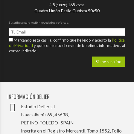
4,8
168
(100%)
votos
Cuadro Limón Estilo Cubista 50x50
Suscríbete para recibir novedades y ofertas.
Marcando esta casilla, confirmo que he leído y acepto la
Política
de Privacidad
y que consiento el envío de boletines informativos al
correo indicado.
INFORMACIÓN DELIER
Estudio Delier s.l
Isaac albeniz 69, 45638,
PEPINO-TOLEDO- SPAIN
Inscrita en el Registro Mercantil, Tomo 1552, Folio