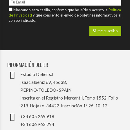
Marcando esta casilla, confirmo que he leído y acepto la
Política
de Privacidad
y que consiento el envío de boletines informativos al
correo indicado.
INFORMACIÓN DELIER
Estudio Delier s.l
Isaac albeniz 69, 45638,
PEPINO-TOLEDO- SPAIN
Inscrita en el Registro Mercantil, Tomo 1552, Folio
218, Hoja to-34422, Inscripción 1ª 26-10-12
+34 605 269 918
+34 606 963 294