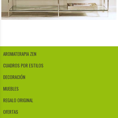
AROMATERAPIA ZEN
CUADROS POR ESTILOS
DECORACIÓN
MUEBLES
REGALO ORIGINAL
OFERTAS