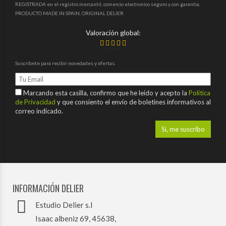
REGISTRADA en el registro mercantil, comercio electronico seguro y con garantia,
PRODUCTO MADE IN SPAIN, ORIGINAL DELIER
Valoración global:
Suscríbete para recibir novedades y ofertas.
Marcando esta casilla, confirmo que he leído y acepto la
Política
de Privacidad
y que consiento el envío de boletines informativos al
correo indicado.
INFORMACIÓN DELIER
Estudio Delier s.l
Isaac albeniz 69, 45638,