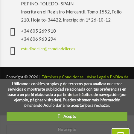
PEPINO-TOLEDO- SPAIN
Inscrita en el Registro Mercantil, Tomo 1552, Folio
218, Hoja to-34422, Inscripción 1ª 26-10-12
+34 605 269 918
+34 606 963 294
estudiodelier@estudiodelier.es
Copyright ©
2026 |
Términos y Condiciones
|
Aviso Legal y Política de
Utilizamos cookies propias y de terceros para analizar nuestros
Privacidad y Cookies
servicios o mostrarte publicidad relacionada con tus preferencias en
base a un perfil elaborado a partir de tus hábitos de navegación (por
Desarrollado por:
codigoconsentido.com
ejemplo, páginas visitadas). Puedes obtener más información
pinchando Aquí o dar a no aceptar para rechazar.
Acepto
No acepto