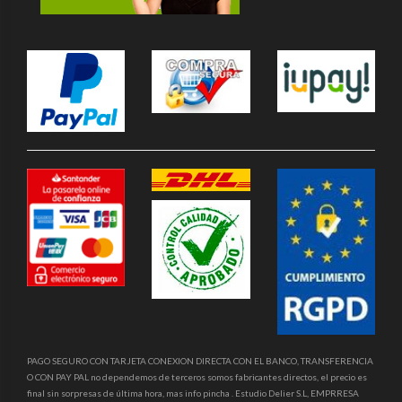
PAGO SEGURO CON TARJETA CONEXION DIRECTA CON EL BANCO, TRANSFERENCIA
O CON PAY PAL no dependemos de terceros somos fabricantes directos, el precio es
final sin sorpresas de última hora, mas info pincha . Estudio Delier S.L, EMPRRESA