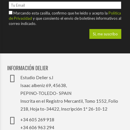
Marcando esta casilla, confirmo que he leído y acepto la
Política
de Privacidad
y que consiento el envío de boletines informativos al
correo indicado.
INFORMACIÓN DELIER
Estudio Delier s.l
Isaac albeniz 69, 45638,
PEPINO-TOLEDO- SPAIN
Inscrita en el Registro Mercantil, Tomo 1552, Folio
218, Hoja to-34422, Inscripción 1ª 26-10-12
+34 605 269 918
+34 606 963 294