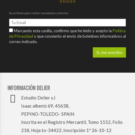
Suscríbete para recibir novedades y ofertas.
Marcando esta casilla, confirmo que he leído y acepto la
Política
de Privacidad
y que consiento el envío de boletines informativos al
correo indicado.
INFORMACIÓN DELIER
Estudio Delier s.l
Isaac albeniz 69, 45638,
PEPINO-TOLEDO- SPAIN
Inscrita en el Registro Mercantil, Tomo 1552, Folio
218, Hoja to-34422, Inscripción 1ª 26-10-12