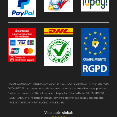
PAGO SEGURO CON TARJETA CONEXION DIRECTA CON EL BANCO, TRANSFERENCIA
O CON PAY PAL no dependemos de terceros somos fabricantes directos, el precio es
final sin sorpresas de última hora, mas info pincha . Estudio Delier S.L, EMPRRESA
REGISTRADA en el registro mercantil, comercio electronico seguro y con garantia,
PRODUCTO MADE IN SPAIN, ORIGINAL DELIER
Valoración global: