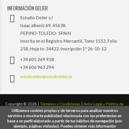
INFORMACIÓN DELIER
Estudio Delier s.l
Isaac albeniz 69, 45638,
PEPINO-TOLEDO- SPAIN
Inscrita en el Registro Mercantil, Tomo 1552, Folio
218, Hoja to-34422, Inscripción 1ª 26-10-12
+34 605 269 918
+34 606 963 294
estudiodelier@estudiodelier.es
Copyright ©
2026 |
Términos y Condiciones
|
Aviso Legal y Política de
Utilizamos cookies propias y de terceros para analizar nuestros
Privacidad y Cookies
servicios o mostrarte publicidad relacionada con tus preferencias en
base a un perfil elaborado a partir de tus hábitos de navegación (por
Desarrollado por:
codigoconsentido.com
ejemplo, páginas visitadas). Puedes obtener más información