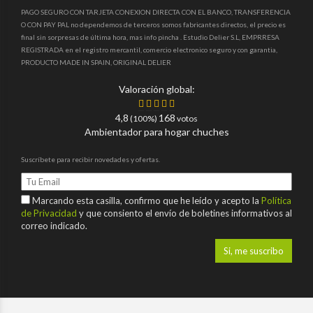
PAGO SEGURO CON TARJETA CONEXION DIRECTA CON EL BANCO, TRANSFERENCIA
O CON PAY PAL no dependemos de terceros somos fabricantes directos, el precio es
final sin sorpresas de última hora, mas info pincha . Estudio Delier S.L, EMPRRESA
REGISTRADA en el registro mercantil, comercio electronico seguro y con garantia,
PRODUCTO MADE IN SPAIN, ORIGINAL DELIER
Valoración global:
4,8
168
(100%)
votos
Ambientador para hogar chuches
Suscríbete para recibir novedades y ofertas.
Marcando esta casilla, confirmo que he leído y acepto la
Política
de Privacidad
y que consiento el envío de boletines informativos al
correo indicado.