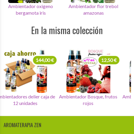
Ambientador oxigeno
Ambientador flor trebol
A
bergamota iris
amazonas
En la misma colección
144,00 €
12,50 €
Ambientadores delier caja de
Ambientador Bosque, frutos
Amb
12 unidades
rojos
AROMATERAPIA ZEN