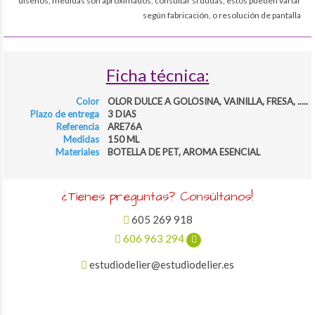
diseños, medidas son aproximados, consultar si dudas, estos pueden variar
según fabricación, o resolución de pantalla
Ficha técnica:
Color
OLOR DULCE A GOLOSINA, VAINILLA, FRESA, .....
Plazo de entrega
3 DIAS
Referencia
ARE76A
Medidas
150 ML
Materiales
BOTELLA DE PET, AROMA ESENCIAL
¿Tienes preguntas? Consúltanos!
605 269 918
606 963 294
estudiodelier@estudiodelier.es