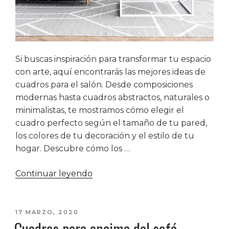
Si buscas inspiración para transformar tu espacio
con arte, aquí encontrarás las mejores ideas de
cuadros para el salón. Desde composiciones
modernas hasta cuadros abstractos, naturales o
minimalistas, te mostramos cómo elegir el
cuadro perfecto según el tamaño de tu pared,
los colores de tu decoración y el estilo de tu
hogar. Descubre cómo los …
«Ideas
Continuar leyendo
de
cuadros
para
PUBLICADO
17 MARZO, 2020
Cuadros para encima del sofá
EL
el