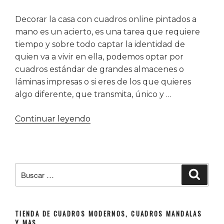
Decorar la casa con cuadros online pintados a
mano es un acierto, es una tarea que requiere
tiempo y sobre todo captar la identidad de
quien va a vivir en ella, podemos optar por
cuadros estándar de grandes almacenes o
láminas impresas o si eres de los que quieres
algo diferente, que transmita, único y …
«Cuadros
Continuar leyendo
online
pintados
a
mano»
Buscar
Buscar
por:
TIENDA DE CUADROS MODERNOS, CUADROS MANDALAS
Y MAS