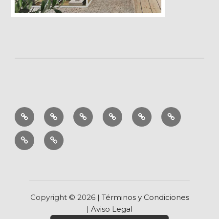
Cuadros
Aromaterapia
Decoración
Muebles
Regalo
Ofertas
por
zen
original
Blog
Inicio
estilos
Copyright ©
2026 |
Términos y Condiciones
|
Aviso Legal