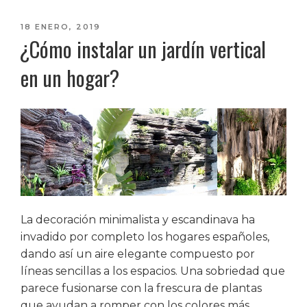
PUBLICADO
18 ENERO, 2019
¿Cómo instalar un jardín vertical
EL
en un hogar?
La decoración minimalista y escandinava ha
invadido por completo los hogares españoles,
dando así un aire elegante compuesto por
líneas sencillas a los espacios. Una sobriedad que
parece fusionarse con la frescura de plantas
que ayudan a romper con los colores más