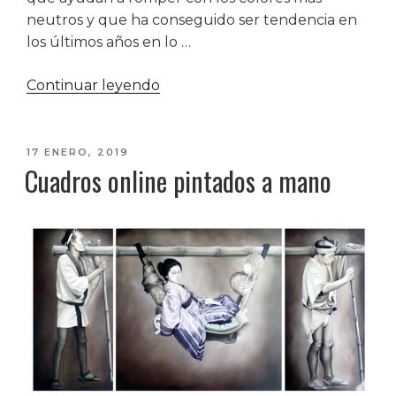
neutros y que ha conseguido ser tendencia en
los últimos años en lo …
«¿Cómo
Continuar leyendo
instalar
un
jardín
PUBLICADO
17 ENERO, 2019
Cuadros online pintados a mano
EL
vertical
en
un
hogar?»