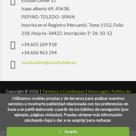
Estudio Delier s.l
Isaac albeniz 69, 45638,
PEPINO-TOLEDO- SPAIN
Inscrita en el Registro Mercantil, Tomo 1552, Folio
218, Hoja to-34422, Inscripción 1ª 26-10-12
+34 605 269 918
+34 606 963 294
estudiodelier@estudiodelier.es
Copyright ©
2026 |
Términos y Condiciones
|
Aviso Legal y Política de
Utilizamos cookies propias y de terceros para analizar nuestros
Privacidad y Cookies
servicios o mostrarte publicidad relacionada con tus preferencias en
base a un perfil elaborado a partir de tus hábitos de navegación (por
Desarrollado por:
codigoconsentido.com
ejemplo, páginas visitadas). Puedes obtener más información
pinchando Aquí o dar a no aceptar para rechazar.
Acepto