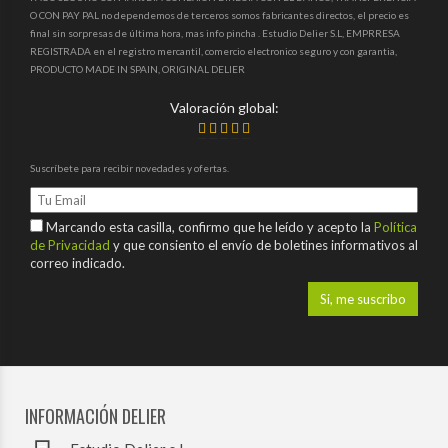
O CON PAY PAL no dependemos de terceros somos fabricantes directos, el precio es
final sin sorpresas de última hora, mas info pincha . Estudio Delier S.L, EMPRRESA
REGISTRADA en el registro mercantil, comercio electronico seguro y con garantia,
PRODUCTO MADE IN SPAIN, ORIGINAL DELIER
Valoración global:
Suscríbete para recibir novedades y ofertas.
Marcando esta casilla, confirmo que he leído y acepto la
Política
de Privacidad
y que consiento el envío de boletines informativos al
correo indicado.
INFORMACIÓN DELIER