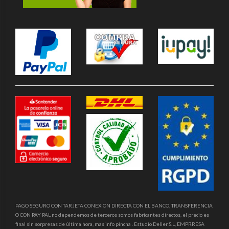
PAGO SEGURO CON TARJETA CONEXION DIRECTA CON EL BANCO, TRANSFERENCIA
O CON PAY PAL no dependemos de terceros somos fabricantes directos, el precio es
final sin sorpresas de última hora, mas info pincha . Estudio Delier S.L, EMPRRESA