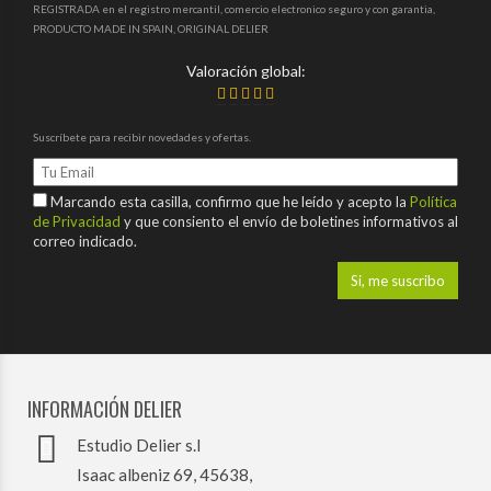
REGISTRADA en el registro mercantil, comercio electronico seguro y con garantia,
PRODUCTO MADE IN SPAIN, ORIGINAL DELIER
Valoración global:
Suscríbete para recibir novedades y ofertas.
Marcando esta casilla, confirmo que he leído y acepto la
Política
de Privacidad
y que consiento el envío de boletines informativos al
correo indicado.
INFORMACIÓN DELIER
Estudio Delier s.l
Isaac albeniz 69, 45638,