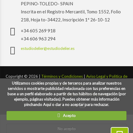
PEPINO-TOLEDO- SPAIN
Inscrita en el Registro Mercantil, Tomo 1552, Folio
218, Hoja to-34422, Inscripción 1ª 26-10-12
+34 605 269 918
+34 606 963 294
estudiodelier@estudiodelier.es
Copyright ©
2026 |
Términos y Condiciones
|
Aviso Legal y Política de
Utilizamos cookies propias y de terceros para analizar nuestros
Privacidad y Cookies
servicios o mostrarte publicidad relacionada con tus preferencias en
base a un perfil elaborado a partir de tus hábitos de navegación (por
Desarrollado por:
codigoconsentido.com
ejemplo, páginas visitadas). Puedes obtener más información
pinchando Aquí o dar a no aceptar para rechazar.
Acepto
No acepto