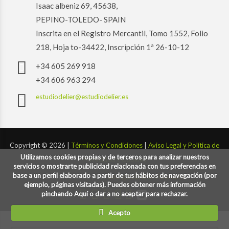
Isaac albeniz 69, 45638,
PEPINO-TOLEDO- SPAIN
Inscrita en el Registro Mercantil, Tomo 1552, Folio
218, Hoja to-34422, Inscripción 1ª 26-10-12
+34 605 269 918
+34 606 963 294
estudiodelier@estudiodelier.es
Copyright ©
2026 |
Términos y Condiciones
|
Aviso Legal y Política de
Utilizamos cookies propias y de terceros para analizar nuestros
Privacidad y Cookies
servicios o mostrarte publicidad relacionada con tus preferencias en
base a un perfil elaborado a partir de tus hábitos de navegación (por
Desarrollado por:
codigoconsentido.com
ejemplo, páginas visitadas). Puedes obtener más información
pinchando Aquí o dar a no aceptar para rechazar.
Acepto