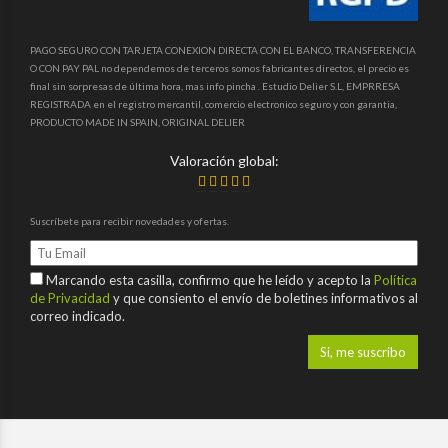
PAGO SEGURO CON TARJETA CONEXION DIRECTA CON EL BANCO, TRANSFERENCIA
O CON PAY PAL no dependemos de terceros somos fabricantes directos, el precio es
final sin sorpresas de última hora, mas info pincha . Estudio Delier S.L, EMPRRESA
REGISTRADA en el registro mercantil, comercio electronico seguro y con garantia,
PRODUCTO MADE IN SPAIN, ORIGINAL DELIER
Valoración global:
Suscríbete para recibir novedades y ofertas.
Marcando esta casilla, confirmo que he leído y acepto la
Política
de Privacidad
y que consiento el envío de boletines informativos al
correo indicado.