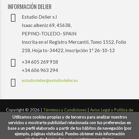
INFORMACIÓN DELIER
Estudio Delier s.l
Isaac albeniz 69, 45638,
PEPINO-TOLEDO- SPAIN
Inscrita en el Registro Mercantil, Tomo 1552, Folio
218, Hoja to-34422, Inscripción 1ª 26-10-12
+34 605 269 918
+34 606 963 294
estudiodelier@estudiodelier.es
Copyright ©
2026 |
Términos y Condiciones
|
Aviso Legal y Política de
Utilizamos cookies propias y de terceros para analizar nuestros
Privacidad y Cookies
servicios o mostrarte publicidad relacionada con tus preferencias en
base a un perfil elaborado a partir de tus hábitos de navegación (por
Desarrollado por:
codigoconsentido.com
ejemplo, páginas visitadas). Puedes obtener más información