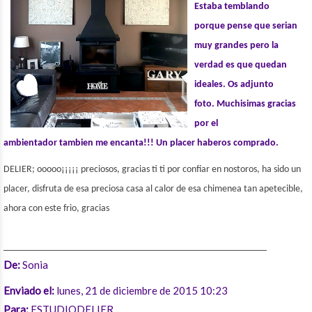
Estaba temblando
porque
pense
que serian
muy grandes pero la
verdad es que quedan
ideales. Os adjunto
foto.
Muchisimas
gracias
por el
ambientador
tambien
me encanta!!! Un placer haberos comprado.
DELIER; ooooo¡¡¡¡¡ preciosos, gracias ti
ti
por confiar en
nostoros
,
ha sido un
placer, disfruta de esa preciosa casa al calor de esa chimenea tan apetecible,
ahora con este frio, gracias
______________________________________________________
De:
Sonia
Enviado el:
lunes, 21 de diciembre de 2015 10:23
Para:
ESTUDIODELIER