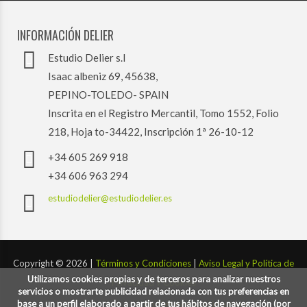
INFORMACIÓN DELIER
Estudio Delier s.l
Isaac albeniz 69, 45638,
PEPINO-TOLEDO- SPAIN
Inscrita en el Registro Mercantil, Tomo 1552, Folio
218, Hoja to-34422, Inscripción 1ª 26-10-12
+34 605 269 918
+34 606 963 294
estudiodelier@estudiodelier.es
Copyright ©
2026 |
Términos y Condiciones
|
Aviso Legal y Política de
Utilizamos cookies propias y de terceros para analizar nuestros
Privacidad y Cookies
servicios o mostrarte publicidad relacionada con tus preferencias en
base a un perfil elaborado a partir de tus hábitos de navegación (por
Desarrollado por:
codigoconsentido.com