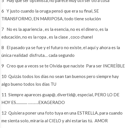
5 Hay que ser optimista, no parece muy útil ser otra cosa
6 Y justo cuando la oruga pensó que era su final, SE
TRANSFORMO, EN MARIPOSA, todo tiene solución
7 No es la apariencia , es la esencia, no es el dinero, es la
educación, no es la ropa , es la clase , coco chanel
8 El pasado ya se fue y el futuro no existe, el aquí y ahora es la
única realidad disfruta… cada segundo
9 Creo que a veces se te Olvida que naciste Para ser INCREÍBLE
10 Quizás todos los días no sean tan buenos pero siempre hay
algo bueno todos los días TU
11 Siempre apareces guap@, divertid@, especial, PERO LO DE
HOY ES............. ……….EXAGERADO
12 Quisiera poner una foto tuya en una ESTRELLA, para cuando
me sienta solo, miraría al CIELO y ahí estarías tú. AMOR