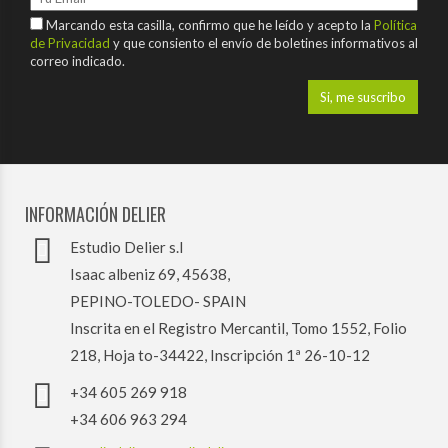
Marcando esta casilla, confirmo que he leído y acepto la
Política
de Privacidad
y que consiento el envío de boletines informativos al
correo indicado.
INFORMACIÓN DELIER
Estudio Delier s.l
Isaac albeniz 69, 45638,
PEPINO-TOLEDO- SPAIN
Inscrita en el Registro Mercantil, Tomo 1552, Folio
218, Hoja to-34422, Inscripción 1ª 26-10-12
+34 605 269 918
+34 606 963 294