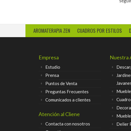
segui
AROMATERAPIA ZEN
CUADROS POR ESTILOS
Empresa
Nuestra 
Estudio
Descar
Prensa
Jardine
Javane
Puntos de Venta
Muebles
Preguntas Frecuentes
Cuadro
Comunicados a clientes
Decora
Atención al Cliene
Mueble
Contacta con nosotros
Delier