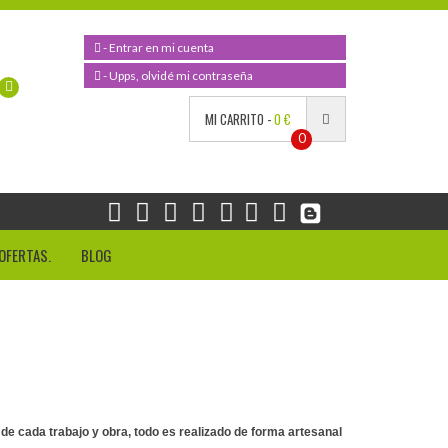
- Entrar en mi cuenta
- Upps, olvidé mi contraseña
MI CARRITO -
0 €
0
OFERTAS.
BLOG
e cada trabajo y obra, todo es realizado de forma artesanal