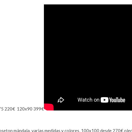
0x75 220€ 120x90 399€
oseton mándala, varias medidas y colores, 100x100 desde 270€ oleo