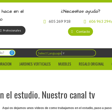
 hace en el
¿Necesitas ayuda?
io
605 269 918
606 963 294
Profesionales
Contacto
Select Language
▼
ORACION
JARDINES VERTICALES
MUEBLES
REGALO ORIGINAL
n el estudio. Nuestro canal tv
Aqui os dejamos unos videos de como trabajamos en el estudio, paso a paso d