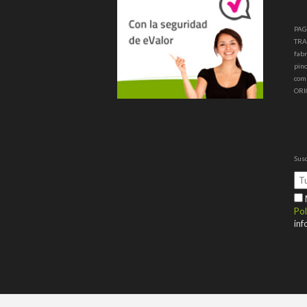
PAG
TRA
fabr
pinc
com
ORI
Susc
M
Pol
inf