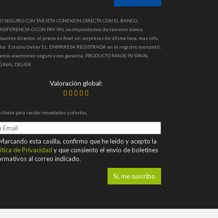
O SEGURO CON TARJETA CONEXION DIRECTA CON EL BANCO,
NSFERENCIA O CON PAY PAL no dependemos de terceros somos
icantes directos, el precio es final sin sorpresas de última hora, mas info
ha . Estudio Delier S.L, EMPRRESA REGISTRADA en el registro mercantil,
ercio electronico seguro y con garantia, PRODUCTO MADE IN SPAIN,
GINAL DELIER
Valoración global:
ríbete para recibir novedades y ofertas.
arcando esta casilla, confirmo que he leído y acepto la
ítica de Privacidad
y que consiento el envío de boletines
ormativos al correo indicado.