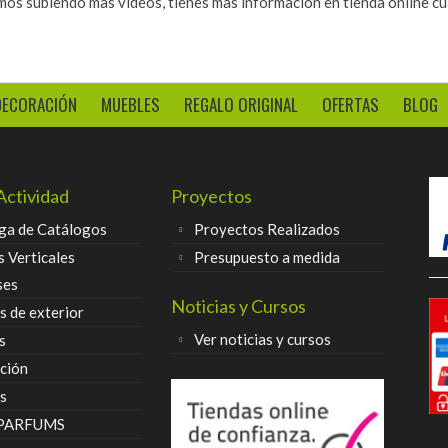
mos subiendo mas videos, tienes mas informacion en tienda online c
DECORACIÓN
MUEBLES
REGALO ORIGINAL
OFERTAS
BLOG
Actividad
Proyectos
ga de Catálogos
Proyectos Realizados
s Verticales
Presupuesto a medida
ses
Noticias y Cursos
 de exterior
Ver noticias y cursos
s
ción
s
 PARFUMS