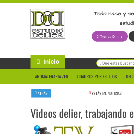
Todo nace y se
estud
Tienda Online
Inicio
AROMATERAPIA ZEN
CUADROS POR ESTILOS
DEC
ATRÁS
ESTÁS EN:
NOTICIAS
Videos delier, trabajando e