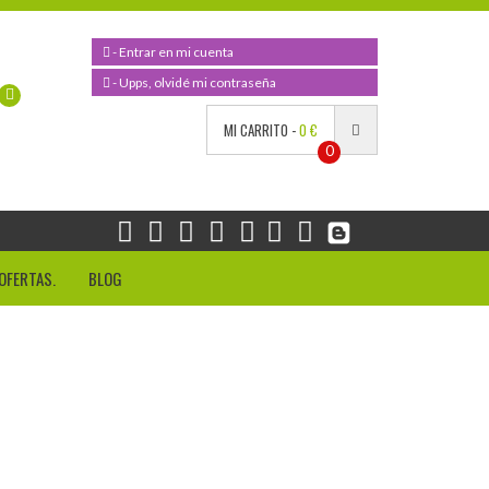
- Entrar en mi cuenta
- Upps, olvidé mi contraseña
MI CARRITO -
0 €
0
OFERTAS.
BLOG