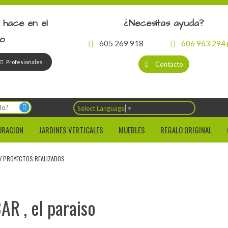
 hace en el
¿Necesitas ayuda?
io
605 269 918
606 963 294
Profesionales
Contacto
Select Language
▼
ORACION
JARDINES VERTICALES
MUEBLES
REGALO ORIGINAL
/
PROYECTOS REALIZADOS
AR , el paraiso