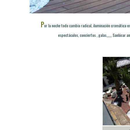
P
or la noche todo cambia radical, iluminación cromática en 
espectáculos, conciertos , galas,,,,,, Sanlúcar 