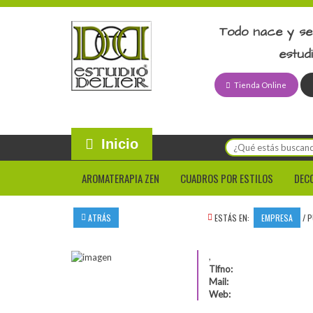
Todo nace y se
estud
Tienda Online
Inicio
AROMATERAPIA ZEN
CUADROS POR ESTILOS
DEC
ATRÁS
ESTÁS EN:
EMPRESA
/
P
,
Tlfno:
Mail:
Web: