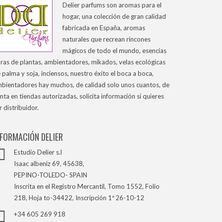
Delier parfums son aromas para el
hogar, una colección de gran calidad
fabricada en España, aromas
naturales que recrean rincones
mágicos de todo el mundo, esencias
ras de plantas, ambientadores, mikados, velas ecológicas
 palma y soja, inciensos, nuestro éxito el boca a boca,
bientadores hay muchos, de calidad solo unos cuantos, de
nta en tiendas autorizadas, solicita información si quieres
r distribuidor.
NFORMACIÓN DELIER
Estudio Delier s.l
Isaac albeniz 69, 45638,
PEPINO-TOLEDO- SPAIN
Inscrita en el Registro Mercantil, Tomo 1552, Folio
218, Hoja to-34422, Inscripción 1ª 26-10-12
+34 605 269 918