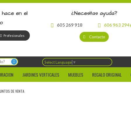
 hace en el
¿Necesitas ayuda?
io
605 269 918
606 963 294
Profesionales
Contacto
Select Language
▼
ORACION
JARDINES VERTICALES
MUEBLES
REGALO ORIGINAL
UNTOS DE VENTA