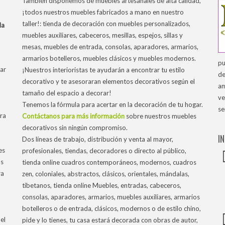
También disponemos de muebles artesanales de alta calidad,
¡todos nuestros muebles fabricados a mano en nuestro
taller!: tienda de decoración con muebles personalizados,
la
muebles auxiliares, cabeceros, mesillas, espejos, sillas y
mesas, muebles de entrada, consolas, aparadores, armarios,
armarios botelleros, muebles clásicos y muebles modernos.
pu
ar
¡Nuestros interioristas te ayudarán a encontrar tu estilo
de
decorativo y te asesoraran elementos decorativos según el
am
tamaño del espacio a decorar!
ve
Tenemos la fórmula para acertar en la decoración de tu hogar.
se
tra
Contáctanos para más información
sobre nuestros muebles
decorativos sin ningún compromiso.
I
Dos líneas de trabajo, distribución y venta al mayor,
es
profesionales, tiendas, decoradores o directo al público,
os
tienda online cuadros contemporáneos, modernos, cuadros
ra
zen, coloniales, abstractos, clásicos, orientales, mándalas,
tibetanos, tienda online Muebles, entradas, cabeceros,
consolas, aparadores, armarios, muebles auxiliares, armarios
botelleros o de entrada, clásicos, modernos o de estilo chino,
el
pide y lo tienes, tu casa estará decorada con obras de autor,