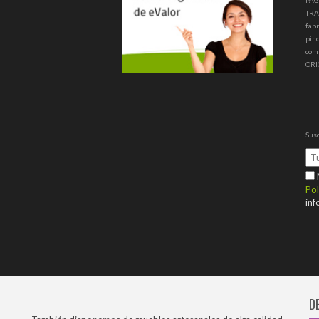
PAG
TRA
fabr
pinc
com
ORI
Susc
M
Pol
inf
D