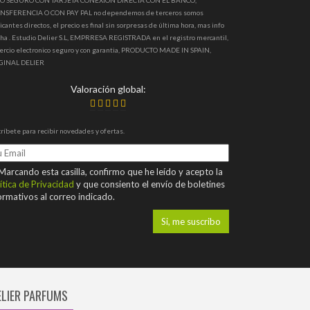
O SEGURO CON TARJETA CONEXION DIRECTA CON EL BANCO,
NSFERENCIA O CON PAY PAL no dependemos de terceros somos
icantes directos, el precio es final sin sorpresas de última hora, mas info
ha . Estudio Delier S.L, EMPRRESA REGISTRADA en el registro mercantil,
ercio electronico seguro y con garantia, PRODUCTO MADE IN SPAIN,
GINAL DELIER
Valoración global:
ríbete para recibir novedades y ofertas.
arcando esta casilla, confirmo que he leído y acepto la
ítica de Privacidad
y que consiento el envío de boletines
ormativos al correo indicado.
ELIER PARFUMS