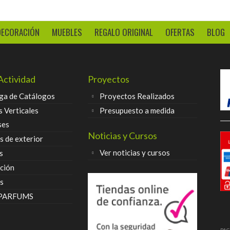
DECORACIÓN
MUEBLES
REGALO ORIGINAL
OFERTAS
BLOG
Actividad
Proyectos
ga de Catálogos
Proyectos Realizados
s Verticales
Presupuesto a medida
ses
Noticias y Cursos
 de exterior
Ver noticias y cursos
s
ción
s
 PARFUMS