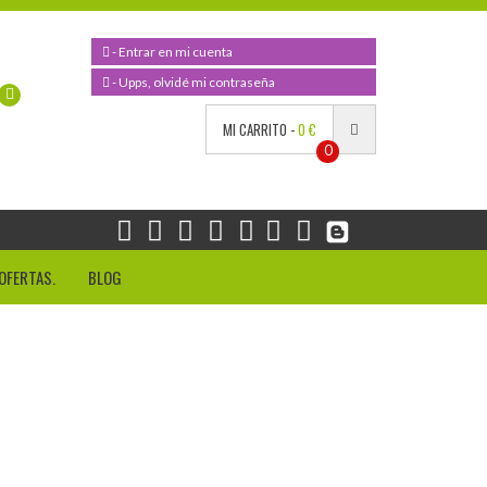
- Entrar en mi cuenta
- Upps, olvidé mi contraseña
MI CARRITO -
0 €
0
OFERTAS.
BLOG