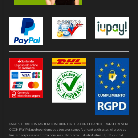
PAGO SEGURO CON TARJETA CONEXION DIRECTA CON EL BANCO, TRANSFERENCIA
O CON PAY PAL no dependemos de terceros somos fabricantes directos, el precio es
final sin sorpresas de última hora, mas info pincha . Estudio Delier S.L, EMPRRESA