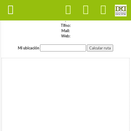
,
Tlfno:
Mail:
Web:
Mi ubicación