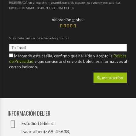
REGISTRADA en el registro mercantil, comercio electronico seguro y con garantia,
PRODUCTO MADE IN SPAIN, ORIGINAL DELIER
Valoración global:
Suscríbete para recibir novedades y ofertas.
Marcando esta casilla, confirmo que he leído y acepto la
Política
de Privacidad
y que consiento el envío de boletines informativos al
correo indicado.
INFORMACIÓN DELIER
Estudio Delier s.l
Isaac albeniz 69, 45638,