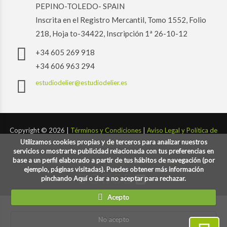
PEPINO-TOLEDO- SPAIN
Inscrita en el Registro Mercantil, Tomo 1552, Folio
218, Hoja to-34422, Inscripción 1ª 26-10-12
+34 605 269 918
+34 606 963 294
estudiodelier@estudiodelier.es
Copyright ©
2026 |
Términos y Condiciones
|
Aviso Legal y Política de
Utilizamos cookies propias y de terceros para analizar nuestros
Privacidad y Cookies
servicios o mostrarte publicidad relacionada con tus preferencias en
base a un perfil elaborado a partir de tus hábitos de navegación (por
Desarrollado por:
codigoconsentido.com
ejemplo, páginas visitadas). Puedes obtener más información
pinchando Aquí o dar a no aceptar para rechazar.
Acepto
No acepto