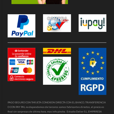
PAGO SEGURO CON TARJETA CONEXION DIRECTA CON EL BANCO, TRANSFERENCIA
O CON PAY PAL no dependemos de terceros somos fabricantes directos, el precio es
final sin sorpresas de última hora, mas info pincha . Estudio Delier S.L, EMPRRESA