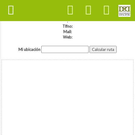
,
Tlfno:
Mail:
Web:
Mi ubicación