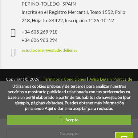
PEPINO-TOLEDO- SPAIN
Inscrita en el Registro Mercantil, Tomo 1552, Folio
218, Hoja to-34422, Inscripción 1ª 26-10-12
+34 605 269 918
+34 606 963 294
estudiodelier@estudiodelier.es
Copyright ©
2026 |
Términos y Condiciones
|
Aviso Legal y Política de
Utilizamos cookies propias y de terceros para analizar nuestros
Privacidad y Cookies
servicios o mostrarte publicidad relacionada con tus preferencias en
base a un perfil elaborado a partir de tus hábitos de navegación (por
Desarrollado por:
codigoconsentido.com
ejemplo, páginas visitadas). Puedes obtener más información
pinchando Aquí o dar a no aceptar para rechazar.
Acepto
No acepto