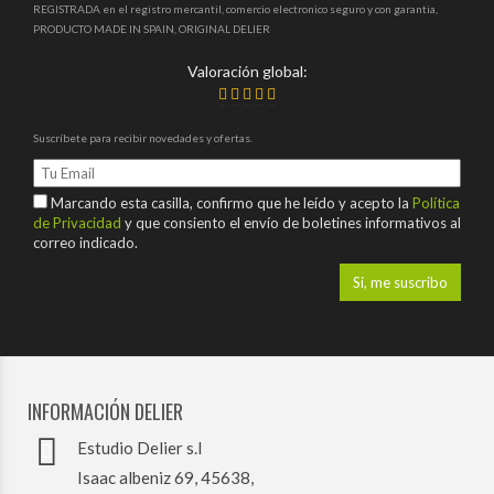
REGISTRADA en el registro mercantil, comercio electronico seguro y con garantia,
PRODUCTO MADE IN SPAIN, ORIGINAL DELIER
Valoración global:
Suscríbete para recibir novedades y ofertas.
Marcando esta casilla, confirmo que he leído y acepto la
Política
de Privacidad
y que consiento el envío de boletines informativos al
correo indicado.
INFORMACIÓN DELIER
Estudio Delier s.l
Isaac albeniz 69, 45638,