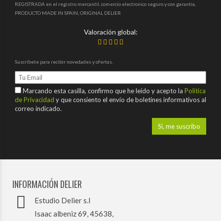
REGISTRADA en el registro mercantil, comercio electronico seguro y con garantia,
PRODUCTO MADE IN SPAIN, ORIGINAL DELIER
Valoración global:
Suscríbete para recibir novedades y ofertas.
Marcando esta casilla, confirmo que he leído y acepto la
Política
de Privacidad
y que consiento el envío de boletines informativos al
correo indicado.
INFORMACIÓN DELIER
Estudio Delier s.l
Isaac albeniz 69, 45638,