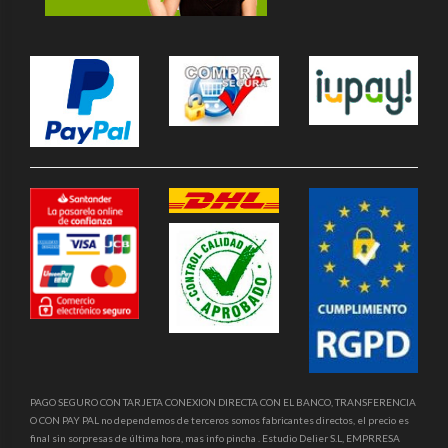
PAGO SEGURO CON TARJETA CONEXION DIRECTA CON EL BANCO, TRANSFERENCIA
O CON PAY PAL no dependemos de terceros somos fabricantes directos, el precio es
final sin sorpresas de última hora, mas info pincha . Estudio Delier S.L, EMPRRESA