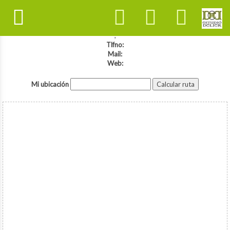
,
Tlfno:
Mail:
Web:
Mi ubicación