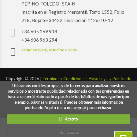
PEPINO-TOLEDO- SPAIN
Inscrita en el Registro Mercantil, Tomo 1552, Folio
218, Hoja to-34422, Inscripción 1ª 26-10-12
+34 605 269 918
+34 606 963 294
estudiodelier@estudiodelier.es
Copyright ©
2026 |
Términos y Condiciones
|
Aviso Legal y Política de
Utilizamos cookies propias y de terceros para analizar nuestros
Privacidad y Cookies
servicios o mostrarte publicidad relacionada con tus preferencias en
base a un perfil elaborado a partir de tus hábitos de navegación (por
Desarrollado por:
codigoconsentido.com
ejemplo, páginas visitadas). Puedes obtener más información
pinchando Aquí o dar a no aceptar para rechazar.
Acepto
No acepto