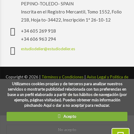
PEPINO-TOLEDO- SPAIN
Inscrita en el Registro Mercantil, Tomo 1552, Folio
218, Hoja to-34422, Inscripción 1ª 26-10-12
+34 605 269 918
+34 606 963 294
estudiodelier@estudiodelier.es
Copyright ©
2026 |
Términos y Condiciones
|
Aviso Legal y Política de
Utilizamos cookies propias y de terceros para analizar nuestros
Privacidad y Cookies
servicios o mostrarte publicidad relacionada con tus preferencias en
base a un perfil elaborado a partir de tus hábitos de navegación (por
Desarrollado por:
codigoconsentido.com
ejemplo, páginas visitadas). Puedes obtener más información
pinchando Aquí o dar a no aceptar para rechazar.
Acepto
No acepto