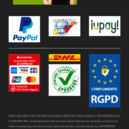
PAGO SEGURO CON TARJETA CONEXION DIRECTA CON EL BANCO, TRANSFERENCIA
O CON PAY PAL no dependemos de terceros somos fabricantes directos, el precio es
final sin sorpresas de última hora, mas info pincha . Estudio Delier S.L, EMPRRESA