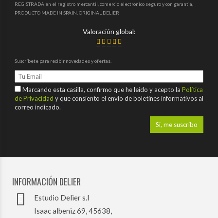
REGISTRADA en el registro mercantil, comercio electronico seguro y con garantia,
PRODUCTO MADE IN SPAIN, ORIGINAL DELIER
Valoración global:
Suscríbete para recibir novedades y ofertas.
Marcando esta casilla, confirmo que he leído y acepto la
Política
de Privacidad
y que consiento el envío de boletines informativos al
correo indicado.
INFORMACIÓN DELIER
Estudio Delier s.l
Isaac albeniz 69, 45638,