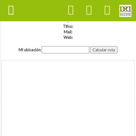
,
Tlfno:
Mail:
Web:
Mi ubicación