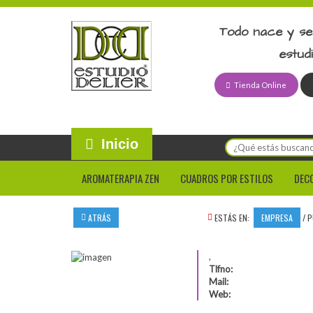
Todo nace y se
estud
Tienda Online
Inicio
AROMATERAPIA ZEN
CUADROS POR ESTILOS
DEC
ATRÁS
ESTÁS EN:
EMPRESA
/
P
,
Tlfno:
Mail:
Web: