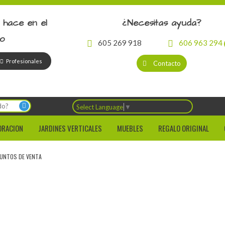
 hace en el
¿Necesitas ayuda?
io
605 269 918
606 963 294
Profesionales
Contacto
Select Language
▼
ORACION
JARDINES VERTICALES
MUEBLES
REGALO ORIGINAL
UNTOS DE VENTA