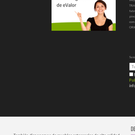
PAG
TRA
fabr
pinc
com
ORI
Susc
M
Pol
inf
D