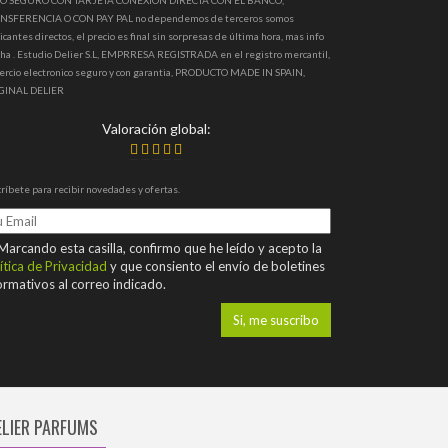
O SEGURO CON TARJETA CONEXION DIRECTA CON EL BANCO,
NSFERENCIA O CON PAY PAL no dependemos de terceros somos
icantes directos, el precio es final sin sorpresas de última hora, mas info
ha . Estudio Delier S.L, EMPRRESA REGISTRADA en el registro mercantil,
ercio electronico seguro y con garantia, PRODUCTO MADE IN SPAIN,
GINAL DELIER
Valoración global:
ríbete para recibir novedades y ofertas.
arcando esta casilla, confirmo que he leído y acepto la
ítica de Privacidad
y que consiento el envío de boletines
ormativos al correo indicado.
ELIER PARFUMS