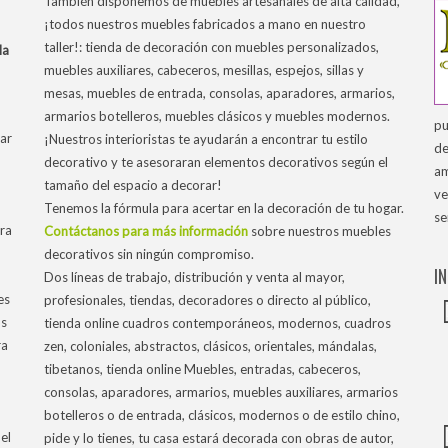
También disponemos de muebles artesanales de alta calidad,
¡todos nuestros muebles fabricados a mano en nuestro
taller!: tienda de decoración con muebles personalizados,
la
muebles auxiliares, cabeceros, mesillas, espejos, sillas y
mesas, muebles de entrada, consolas, aparadores, armarios,
armarios botelleros, muebles clásicos y muebles modernos.
pu
ar
¡Nuestros interioristas te ayudarán a encontrar tu estilo
de
decorativo y te asesoraran elementos decorativos según el
am
tamaño del espacio a decorar!
ve
Tenemos la fórmula para acertar en la decoración de tu hogar.
se
tra
Contáctanos para más información
sobre nuestros muebles
decorativos sin ningún compromiso.
I
Dos líneas de trabajo, distribución y venta al mayor,
es
profesionales, tiendas, decoradores o directo al público,
os
tienda online cuadros contemporáneos, modernos, cuadros
ra
zen, coloniales, abstractos, clásicos, orientales, mándalas,
tibetanos, tienda online Muebles, entradas, cabeceros,
consolas, aparadores, armarios, muebles auxiliares, armarios
botelleros o de entrada, clásicos, modernos o de estilo chino,
el
pide y lo tienes, tu casa estará decorada con obras de autor,