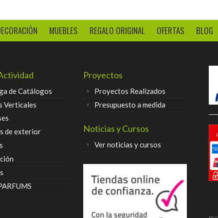
DECORACIÓN
MUEBLES
REGALO ORIGINAL
OFERTAS
BLOG
Actividad
Proyectos
ga de Catálogos
Proyectos Realizados
s Verticales
Presupuesto a medida
ses
Noticias y Cursos
 de exterior
Ver noticias y cursos
s
ción
s
 PARFUMS