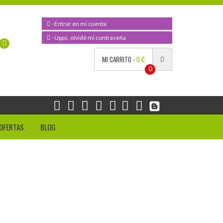
- Entrar en mi cuenta
- Upps, olvidé mi contraseña
MI CARRITO -
0 €
0
OFERTAS.
BLOG