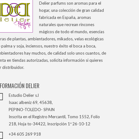
Delier parfums son aromas para el
hogar, una colección de gran calidad
fabricada en España, aromas
naturales que recrean rincones
mágicos de todo el mundo, esencias
ras de plantas, ambientadores, mikados, velas ecológicas
 palma y soja, inciensos, nuestro éxito el boca a boca,
bientadores hay muchos, de calidad solo unos cuantos, de
nta en tiendas autorizadas, solicita información si quieres
r distribuidor.
NFORMACIÓN DELIER
Estudio Delier s.l
Isaac albeniz 69, 45638,
PEPINO-TOLEDO- SPAIN
Inscrita en el Registro Mercantil, Tomo 1552, Folio
218, Hoja to-34422, Inscripción 1ª 26-10-12
+34 605 269 918