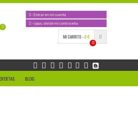
- Entrar en mi cuenta
- Upps, olvidé mi contraseña
MI CARRITO -
0 €
0
OFERTAS.
BLOG