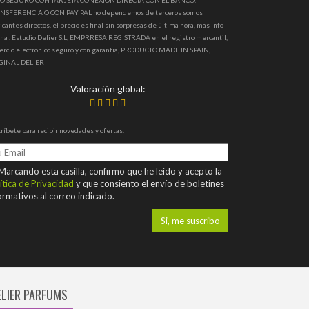
O SEGURO CON TARJETA CONEXION DIRECTA CON EL BANCO,
NSFERENCIA O CON PAY PAL no dependemos de terceros somos
icantes directos, el precio es final sin sorpresas de última hora, mas info
ha . Estudio Delier S.L, EMPRRESA REGISTRADA en el registro mercantil,
ercio electronico seguro y con garantia, PRODUCTO MADE IN SPAIN,
GINAL DELIER
Valoración global:
ríbete para recibir novedades y ofertas.
arcando esta casilla, confirmo que he leído y acepto la
ítica de Privacidad
y que consiento el envío de boletines
ormativos al correo indicado.
ELIER PARFUMS