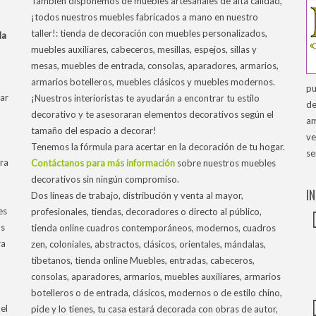
También disponemos de muebles artesanales de alta calidad,
¡todos nuestros muebles fabricados a mano en nuestro
taller!: tienda de decoración con muebles personalizados,
la
muebles auxiliares, cabeceros, mesillas, espejos, sillas y
mesas, muebles de entrada, consolas, aparadores, armarios,
armarios botelleros, muebles clásicos y muebles modernos.
pu
ar
¡Nuestros interioristas te ayudarán a encontrar tu estilo
de
decorativo y te asesoraran elementos decorativos según el
am
tamaño del espacio a decorar!
ve
Tenemos la fórmula para acertar en la decoración de tu hogar.
se
tra
Contáctanos para más información
sobre nuestros muebles
decorativos sin ningún compromiso.
I
Dos líneas de trabajo, distribución y venta al mayor,
es
profesionales, tiendas, decoradores o directo al público,
os
tienda online cuadros contemporáneos, modernos, cuadros
ra
zen, coloniales, abstractos, clásicos, orientales, mándalas,
tibetanos, tienda online Muebles, entradas, cabeceros,
consolas, aparadores, armarios, muebles auxiliares, armarios
botelleros o de entrada, clásicos, modernos o de estilo chino,
el
pide y lo tienes, tu casa estará decorada con obras de autor,