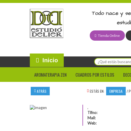
Todo nace y se
estud
Tienda Online
Inicio
AROMATERAPIA ZEN
CUADROS POR ESTILOS
DEC
ATRÁS
ESTÁS EN:
EMPRESA
/
P
,
Tlfno:
Mail:
Web: