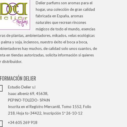
Delier parfums son aromas para el
hogar, una colección de gran calidad
fabricada en España, aromas
naturales que recrean rincones
mágicos de todo el mundo, esencias
ras de plantas, ambientadores, mikados, velas ecológicas
 palma y soja, inciensos, nuestro éxito el boca a boca,
bientadores hay muchos, de calidad solo unos cuantos, de
nta en tiendas autorizadas, solicita información si quieres
r distribuidor.
NFORMACIÓN DELIER
Estudio Delier s.l
Isaac albeniz 69, 45638,
PEPINO-TOLEDO- SPAIN
Inscrita en el Registro Mercantil, Tomo 1552, Folio
218, Hoja to-34422, Inscripción 1ª 26-10-12
+34 605 269 918