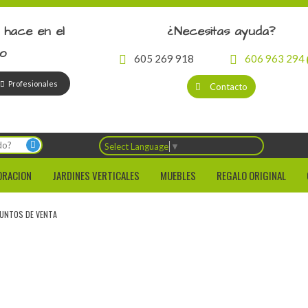
 hace en el
¿Necesitas ayuda?
io
605 269 918
606 963 294
Profesionales
Contacto
Select Language
▼
ORACION
JARDINES VERTICALES
MUEBLES
REGALO ORIGINAL
UNTOS DE VENTA