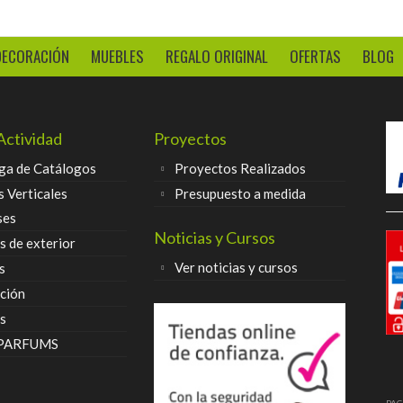
DECORACIÓN
MUEBLES
REGALO ORIGINAL
OFERTAS
BLOG
Actividad
Proyectos
ga de Catálogos
Proyectos Realizados
s Verticales
Presupuesto a medida
ses
Noticias y Cursos
 de exterior
Ver noticias y cursos
s
ción
s
 PARFUMS