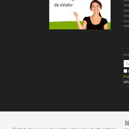
PAG
TRA
fabr
pinc
com
ORI
Susc
M
Pol
inf
D