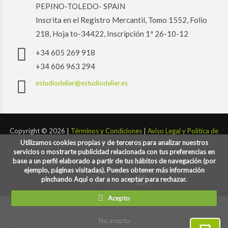
PEPINO-TOLEDO- SPAIN
Inscrita en el Registro Mercantil, Tomo 1552, Folio
218, Hoja to-34422, Inscripción 1ª 26-10-12
+34 605 269 918
+34 606 963 294
estudiodelier@estudiodelier.es
Copyright ©
2026 |
Términos y Condiciones
|
Aviso Legal y Política de
Utilizamos cookies propias y de terceros para analizar nuestros
Privacidad y Cookies
servicios o mostrarte publicidad relacionada con tus preferencias en
base a un perfil elaborado a partir de tus hábitos de navegación (por
Desarrollado por:
codigoconsentido.com
ejemplo, páginas visitadas). Puedes obtener más información
pinchando Aquí o dar a no aceptar para rechazar.
Acepto
No acepto