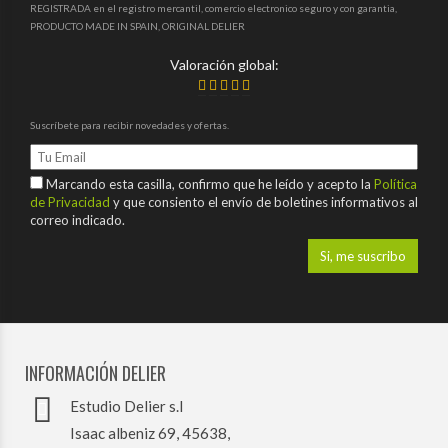
REGISTRADA en el registro mercantil, comercio electronico seguro y con garantia,
PRODUCTO MADE IN SPAIN, ORIGINAL DELIER
Valoración global:
Suscríbete para recibir novedades y ofertas.
Marcando esta casilla, confirmo que he leído y acepto la
Política
de Privacidad
y que consiento el envío de boletines informativos al
correo indicado.
INFORMACIÓN DELIER
Estudio Delier s.l
Isaac albeniz 69, 45638,