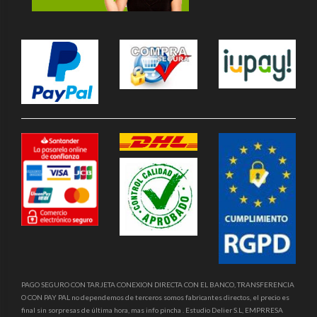
PAGO SEGURO CON TARJETA CONEXION DIRECTA CON EL BANCO, TRANSFERENCIA
O CON PAY PAL no dependemos de terceros somos fabricantes directos, el precio es
final sin sorpresas de última hora, mas info pincha . Estudio Delier S.L, EMPRRESA