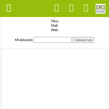
,
Tlfno:
Mail:
Web:
Mi ubicación