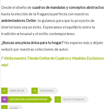
Desde el diseño de
cuadros de mandalas y conceptos abstractos
hasta la elección de la fragancia perfecta con nuestros
ambientadores Delier
, te guiamos para que tu proyecto de
interiorismo sea un éxito. Exploramos el equilibrio entre la
tradición artesanal y el estilo contemporáneo.
¿Buscas una pieza única para tu hogar?
No esperes más y déjate
seducir por nuestras colecciones de autor.
?
Visita nuestra Tienda Online de Cuadros y Muebles Exclusivos
aquí
27
SOBRE DELIER
8
SOSTENIBLES
42
DECORACIÓN INTERIOR/EXTERIOR
7
TRUCOS Y CONSEJOS
7
CURSOS