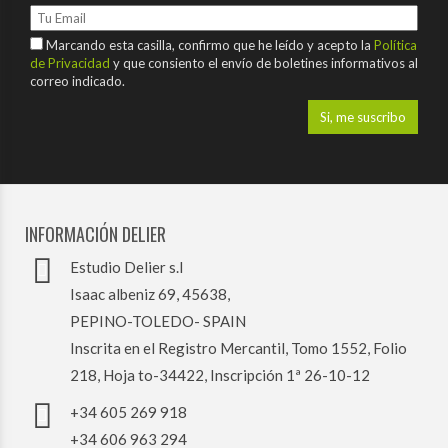
Marcando esta casilla, confirmo que he leído y acepto la
Política
de Privacidad
y que consiento el envío de boletines informativos al
correo indicado.
INFORMACIÓN DELIER
Estudio Delier s.l
Isaac albeniz 69, 45638,
PEPINO-TOLEDO- SPAIN
Inscrita en el Registro Mercantil, Tomo 1552, Folio
218, Hoja to-34422, Inscripción 1ª 26-10-12
+34 605 269 918
+34 606 963 294