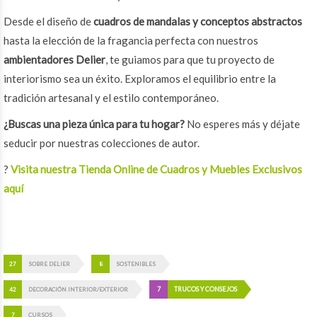
Desde el diseño de
cuadros de mandalas y conceptos abstractos
hasta la elección de la fragancia perfecta con nuestros
ambientadores Delier
, te guiamos para que tu proyecto de
interiorismo sea un éxito. Exploramos el equilibrio entre la
tradición artesanal y el estilo contemporáneo.
¿Buscas una pieza única para tu hogar?
No esperes más y déjate
seducir por nuestras colecciones de autor.
?
Visita nuestra Tienda Online de Cuadros y Muebles Exclusivos
aquí
27
SOBRE DELIER
8
SOSTENIBLES
7
TRUCOS Y CONSEJOS
42
DECORACIÓN INTERIOR/EXTERIOR
7
CURSOS