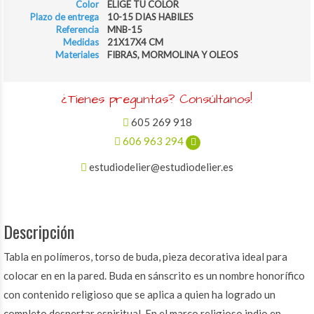
Color
ELIGE TU COLOR
Plazo de entrega
10-15 DIAS HABILES
Referencia
MNB-15
Medidas
21X17X4 CM
Materiales
FIBRAS, MORMOLINA Y OLEOS
¿Tienes preguntas? Consúltanos!
605 269 918
606 963 294
estudiodelier@estudiodelier.es
Descripción
Tabla en polímeros, torso de buda, pieza decorativa ideal para
colocar en en la pared. Buda en sánscrito es un nombre honorífico
con contenido religioso que se aplica a quien ha logrado un
completo despertar espiritual. En el marco religioso indio en