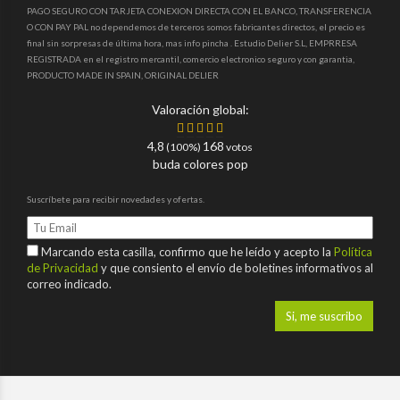
PAGO SEGURO CON TARJETA CONEXION DIRECTA CON EL BANCO, TRANSFERENCIA
O CON PAY PAL no dependemos de terceros somos fabricantes directos, el precio es
final sin sorpresas de última hora, mas info pincha . Estudio Delier S.L, EMPRRESA
REGISTRADA en el registro mercantil, comercio electronico seguro y con garantia,
PRODUCTO MADE IN SPAIN, ORIGINAL DELIER
Valoración global:
4,8
168
(100%)
votos
buda colores pop
Suscríbete para recibir novedades y ofertas.
Marcando esta casilla, confirmo que he leído y acepto la
Política
de Privacidad
y que consiento el envío de boletines informativos al
correo indicado.