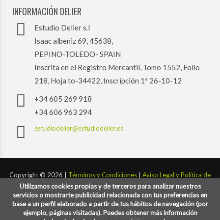
INFORMACIÓN DELIER
Estudio Delier s.l
Isaac albeniz 69, 45638,
PEPINO-TOLEDO- SPAIN
Inscrita en el Registro Mercantil, Tomo 1552, Folio
218, Hoja to-34422, Inscripción 1ª 26-10-12
+34 605 269 918
+34 606 963 294
estudiodelier@estudiodelier.es
Copyright ©
2026 |
Términos y Condiciones
|
Aviso Legal y Política de
Utilizamos cookies propias y de terceros para analizar nuestros
Privacidad y Cookies
servicios o mostrarte publicidad relacionada con tus preferencias en
base a un perfil elaborado a partir de tus hábitos de navegación (por
Desarrollado por:
codigoconsentido.com
ejemplo, páginas visitadas). Puedes obtener más información