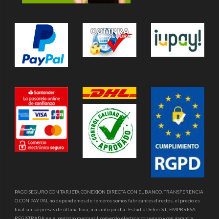
PAGO SEGURO CON TARJETA CONEXION DIRECTA CON EL BANCO, TRANSFERENCIA
O CON PAY PAL no dependemos de terceros somos fabricantes directos, el precio es
final sin sorpresas de última hora, mas info pincha . Estudio Delier S.L, EMPRRESA
REGISTRADA en el registro mercantil, comercio electronico seguro y con garantia,