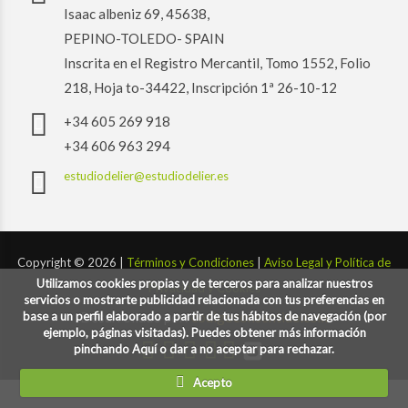
Isaac albeniz 69, 45638,
PEPINO-TOLEDO- SPAIN
Inscrita en el Registro Mercantil, Tomo 1552, Folio
218, Hoja to-34422, Inscripción 1ª 26-10-12
+34 605 269 918
+34 606 963 294
estudiodelier@estudiodelier.es
Copyright ©
2026 |
Términos y Condiciones
|
Aviso Legal y Política de
Utilizamos cookies propias y de terceros para analizar nuestros
Privacidad y Cookies
servicios o mostrarte publicidad relacionada con tus preferencias en
base a un perfil elaborado a partir de tus hábitos de navegación (por
Desarrollado por:
codigoconsentido.com
ejemplo, páginas visitadas). Puedes obtener más información
pinchando Aquí o dar a no aceptar para rechazar.
Acepto