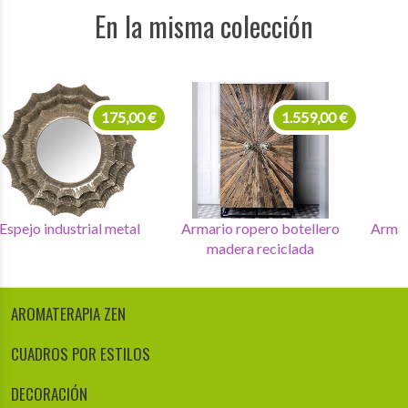
En la misma colección
175,00 €
1.559,00 €
Espejo industrial metal
Armario ropero botellero
Ar
madera reciclada
AROMATERAPIA ZEN
CUADROS POR ESTILOS
DECORACIÓN