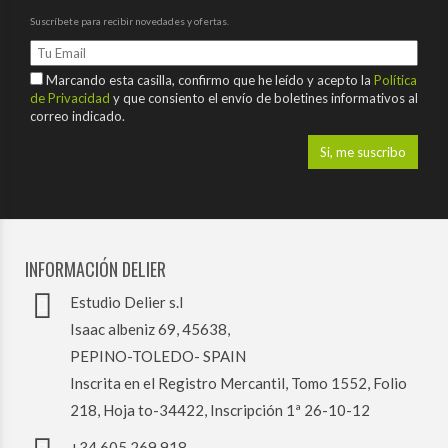
Suscríbete para recibir novedades y ofertas.
Marcando esta casilla, confirmo que he leído y acepto la
Política
de Privacidad
y que consiento el envío de boletines informativos al
correo indicado.
INFORMACIÓN DELIER
Estudio Delier s.l
Isaac albeniz 69, 45638,
PEPINO-TOLEDO- SPAIN
Inscrita en el Registro Mercantil, Tomo 1552, Folio
218, Hoja to-34422, Inscripción 1ª 26-10-12
+34 605 269 918