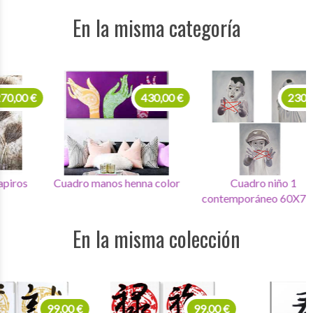
En la misma categoría
430,00 €
230,00 €
Cuadro manos henna color
Cuadro niño 1
Cua
contemporáneo 60X75X3
En la misma colección
99,00 €
99,00 €