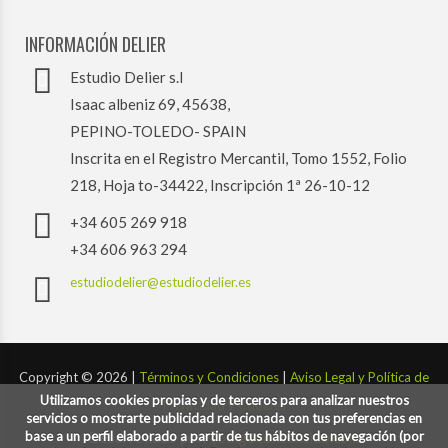
INFORMACIÓN DELIER
Estudio Delier s.l
Isaac albeniz 69, 45638,
PEPINO-TOLEDO- SPAIN
Inscrita en el Registro Mercantil, Tomo 1552, Folio
218, Hoja to-34422, Inscripción 1ª 26-10-12
+34 605 269 918
+34 606 963 294
estudiodelier@estudiodelier.es
Copyright ©
2026 |
Términos y Condiciones
|
Aviso Legal y Política de
Utilizamos cookies propias y de terceros para analizar nuestros
Privacidad y Cookies
servicios o mostrarte publicidad relacionada con tus preferencias en
base a un perfil elaborado a partir de tus hábitos de navegación (por
Desarrollado por:
codigoconsentido.com