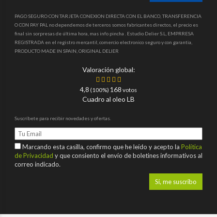
PAGO SEGURO CON TARJETA CONEXION DIRECTA CON EL BANCO, TRANSFERENCIA
O CON PAY PAL no dependemos de terceros somos fabricantes directos, el precio es
final sin sorpresas de última hora, mas info pincha . Estudio Delier S.L, EMPRRESA
REGISTRADA en el registro mercantil, comercio electronico seguro y con garantia,
PRODUCTO MADE IN SPAIN, ORIGINAL DELIER
Valoración global:
4,8
168
(100%)
votos
Cuadro al oleo LB
Suscríbete para recibir novedades y ofertas.
Marcando esta casilla, confirmo que he leído y acepto la
Política
de Privacidad
y que consiento el envío de boletines informativos al
correo indicado.