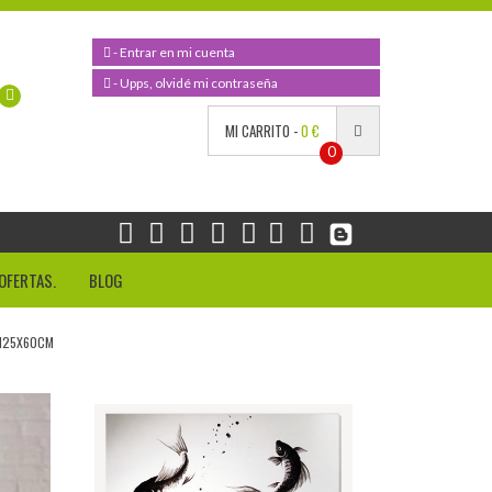
- Entrar en mi cuenta
- Upps, olvidé mi contraseña
MI CARRITO -
0 €
0
OFERTAS.
BLOG
125X60CM