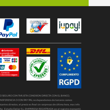
O SEGURO CON TARJETA CONEXION DIRECTA CON EL BANCO,
NSFERENCIA O CON PAY PAL no dependemos de terceros somos
icantes directos, el precio es final sin sorpresas de última hora, mas info
ha . Estudio Delier S.L, EMPRRESA REGISTRADA en el registro mercantil,