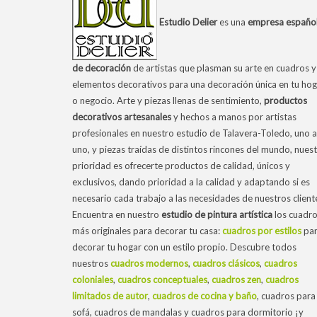
Estudio Delier
es una
empresa españo
de decoración
de artistas que plasman su arte en cuadros y
elementos decorativos para una decoración única en tu hog
o negocio. Arte y piezas llenas de sentimiento,
productos
decorativos artesanales
y hechos a manos por artistas
profesionales en nuestro estudio de Talavera-Toledo, uno a
uno, y piezas traídas de distintos rincones del mundo, nues
prioridad es ofrecerte productos de calidad, únicos y
exclusivos, dando prioridad a la calidad y adaptando si es
necesario cada trabajo a las necesidades de nuestros client
Encuentra en nuestro
estudio de pintura artística
los cuadr
más originales para decorar tu casa:
cuadros por estilos
pa
decorar tu hogar con un estilo propio. Descubre todos
nuestros
cuadros modernos
,
cuadros clásicos
,
cuadros
coloniales
,
cuadros conceptuales
,
cuadros zen
,
cuadros
limitados de autor
,
cuadros de cocina y baño
, cuadros para 
sofá, cuadros de mandalas y cuadros para dormitorio ¡y