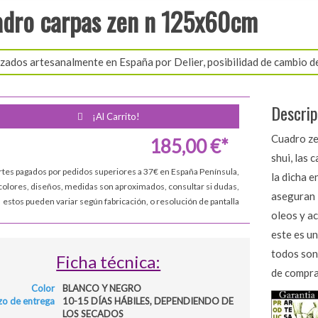
dro carpas zen n 125x60cm
zados artesanalmente en España por Delier, posibilidad de cambio d
Descrip
¡Al Carrito!
Cuadro ze
185,00 €*
shui, las 
rtes pagados por pedidos superiores a 37€ en España Península,
la dicha e
colores, diseños, medidas son aproximados, consultar si dudas,
aseguran l
estos pueden variar según fabricación, o resolución de pantalla
oleos y ac
este es un
todos son 
Ficha técnica:
de compra
Color
BLANCO Y NEGRO
zo de entrega
10-15 DÍAS HÁBILES, DEPENDIENDO DE
LOS SECADOS