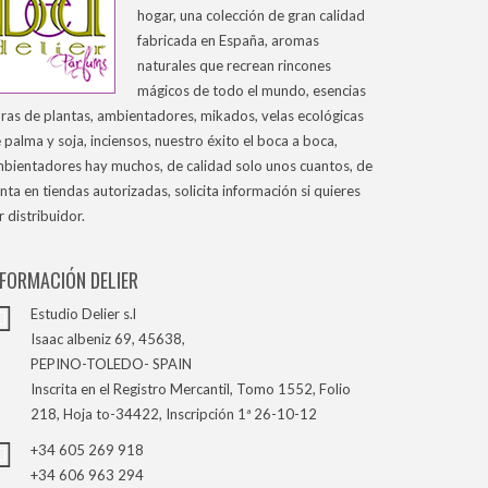
hogar, una colección de gran calidad
fabricada en España, aromas
naturales que recrean rincones
mágicos de todo el mundo, esencias
ras de plantas, ambientadores, mikados, velas ecológicas
 palma y soja, inciensos, nuestro éxito el boca a boca,
bientadores hay muchos, de calidad solo unos cuantos, de
nta en tiendas autorizadas, solicita información si quieres
r distribuidor.
NFORMACIÓN DELIER
Estudio Delier s.l
Isaac albeniz 69, 45638,
PEPINO-TOLEDO- SPAIN
Inscrita en el Registro Mercantil, Tomo 1552, Folio
218, Hoja to-34422, Inscripción 1ª 26-10-12
+34 605 269 918
+34 606 963 294