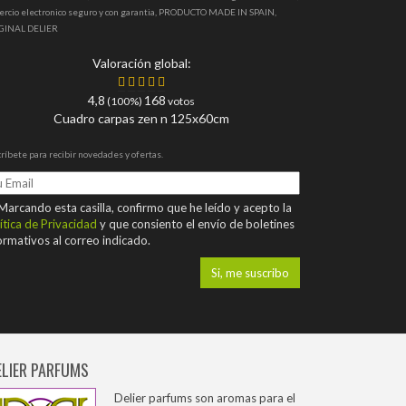
ercio electronico seguro y con garantia, PRODUCTO MADE IN SPAIN,
GINAL DELIER
Valoración global:
4,8
168
(100%)
votos
Cuadro carpas zen n 125x60cm
ríbete para recibir novedades y ofertas.
arcando esta casilla, confirmo que he leído y acepto la
ítica de Privacidad
y que consiento el envío de boletines
ormativos al correo indicado.
ELIER PARFUMS
Delier parfums son aromas para el