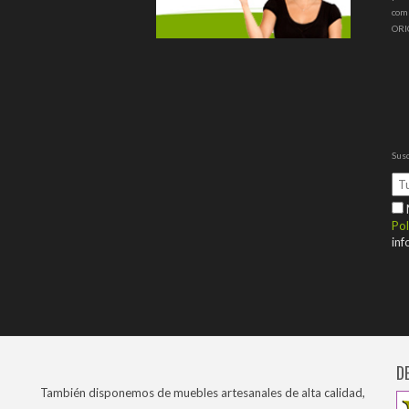
com
ORI
Susc
M
Pol
inf
D
También disponemos de muebles artesanales de alta calidad,