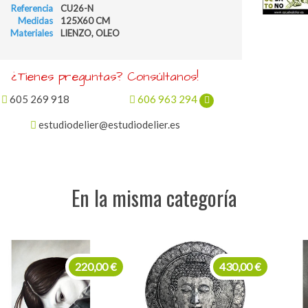
Referencia
CU26-N
Medidas
125X60 CM
Materiales
LIENZO, OLEO
¿Tienes preguntas? Consúltanos!
605 269 918
606 963 294
estudiodelier@estudiodelier.es
En la misma categoría
430,00 €
75,00 €