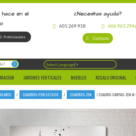
 hace en el
¿Necesitas ayuda?
io
605 269 918
606 963 294
Profesionales
Contacto
Select Language
▼
ORACION
JARDINES VERTICALES
MUEBLES
REGALO ORIGINAL
CULARES
/
CUADROS-POR-ESTILOS
/
CUADROS-ZEN
/
CUADRO-CARPAS-ZEN-N-