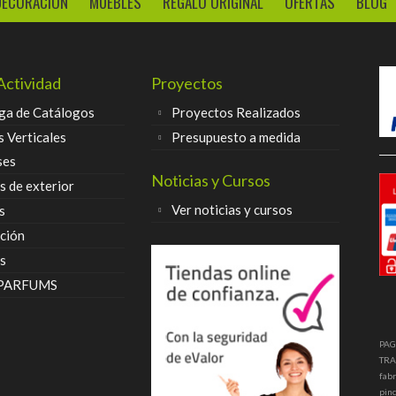
DECORACIÓN
MUEBLES
REGALO ORIGINAL
OFERTAS
BLOG
Actividad
Proyectos
ga de Catálogos
Proyectos Realizados
s Verticales
Presupuesto a medida
ses
Noticias y Cursos
 de exterior
Ver noticias y cursos
s
ción
s
 PARFUMS
PAG
TRA
fabr
pinc