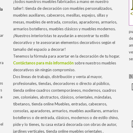
¡todos nuestros muebles fabricados a mano en nuestro
taller!: tienda de decoración con muebles personalizados,
la
muebles auxiliares, cabeceros, mesillas, espejos, sillas y
mesas, muebles de entrada, consolas, aparadores, armarios,
armarios botelleros, muebles clásicos y muebles modernos.
pu
ar
¡Nuestros interioristas te ayudarán a encontrar tu estilo
de
decorativo y te asesoraran elementos decorativos según el
am
tamaño del espacio a decorar!
ve
Tenemos la fórmula para acertar en la decoración de tu hogar.
se
tra
Contáctanos para más información
sobre nuestros muebles
decorativos sin ningún compromiso.
I
Dos líneas de trabajo, distribución y venta al mayor,
es
profesionales, tiendas, decoradores o directo al público,
os
tienda online cuadros contemporáneos, modernos, cuadros
ra
zen, coloniales, abstractos, clásicos, orientales, mándalas,
tibetanos, tienda online Muebles, entradas, cabeceros,
consolas, aparadores, armarios, muebles auxiliares, armarios
botelleros o de entrada, clásicos, modernos o de estilo chino,
el
pide y lo tienes, tu casa estará decorada con obras de autor,
jardines verticales, tienda online muebles orientales .