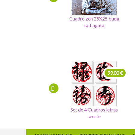
Cuadro zen 25X25 buda
Cuadro relajacion zen
tathagata
60x75x3
225,00 €
99,00 €
Cuadro 4 sellos salud,dinero,
Set de 4 Cuadros letras
amor, felicidad
chinas