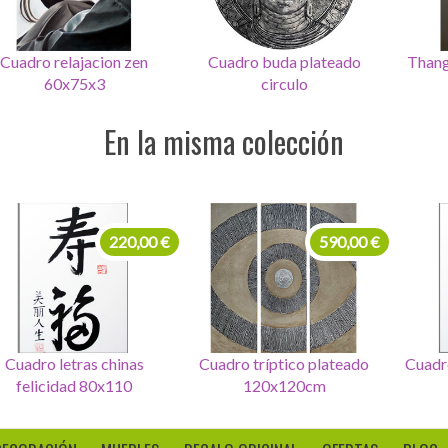
Cuadro buda plateado
Thangka Avalokiteshvara
Cua
circulo
rojo
En la misma colección
99,00 €
220,00 €
Set de 4 Cuadros letras
Cuadro letras chinas
Cuadr
seurte
felicidad 80x110