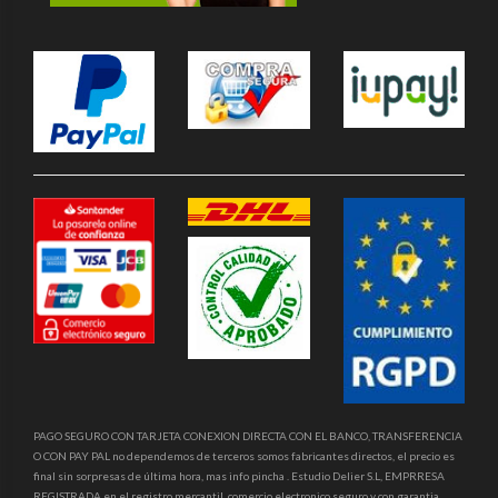
PAGO SEGURO CON TARJETA CONEXION DIRECTA CON EL BANCO, TRANSFERENCIA
O CON PAY PAL no dependemos de terceros somos fabricantes directos, el precio es
final sin sorpresas de última hora, mas info pincha . Estudio Delier S.L, EMPRRESA
REGISTRADA en el registro mercantil, comercio electronico seguro y con garantia,