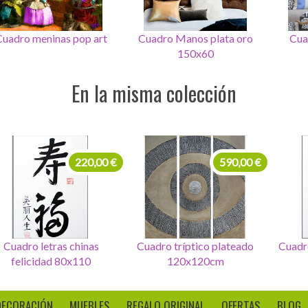
Cuadro Manos plata oro
Cuadro Guernica pop
Plato 
150x60
En la misma colección
99,00 €
220,00 €
t de 4 Cuadros letras
Cuadro letras chinas
Cuadro 
seurte
felicidad 80x110
DECORACIÓN
MUEBLES
REGALO ORIGINAL
OFERTAS
BLOG