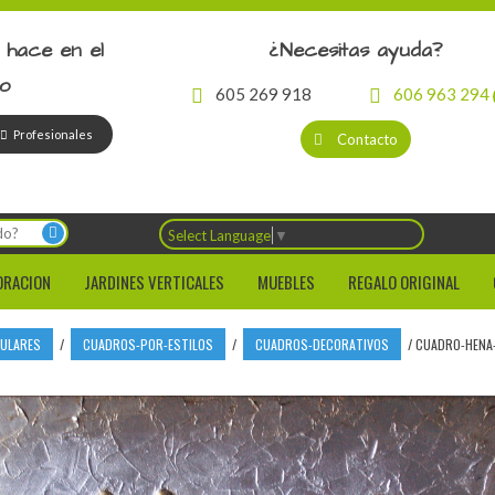
 hace en el
¿Necesitas ayuda?
io
605 269 918
606 963 294
Profesionales
Contacto
Select Language
▼
ORACION
JARDINES VERTICALES
MUEBLES
REGALO ORIGINAL
CULARES
/
CUADROS-POR-ESTILOS
/
CUADROS-DECORATIVOS
/
CUADRO-HENA-