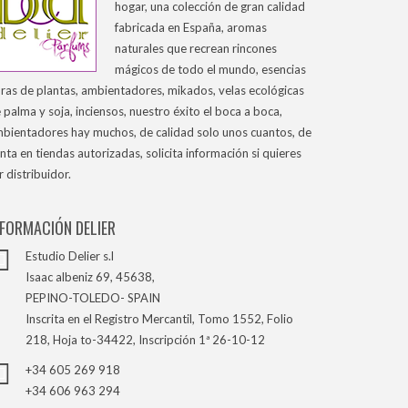
hogar, una colección de gran calidad
fabricada en España, aromas
naturales que recrean rincones
mágicos de todo el mundo, esencias
ras de plantas, ambientadores, mikados, velas ecológicas
 palma y soja, inciensos, nuestro éxito el boca a boca,
bientadores hay muchos, de calidad solo unos cuantos, de
nta en tiendas autorizadas, solicita información si quieres
r distribuidor.
NFORMACIÓN DELIER
Estudio Delier s.l
Isaac albeniz 69, 45638,
PEPINO-TOLEDO- SPAIN
Inscrita en el Registro Mercantil, Tomo 1552, Folio
218, Hoja to-34422, Inscripción 1ª 26-10-12
+34 605 269 918
+34 606 963 294