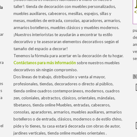
taller!: tienda de decoración con muebles personalizados,
la
muebles auxiliares, cabeceros, mesillas, espejos, sillas y
mesas, muebles de entrada, consolas, aparadores, armarios,
armarios botelleros, muebles clásicos y muebles modernos.
pu
ar
¡Nuestros interioristas te ayudarán a encontrar tu estilo
de
decorativo y te asesoraran elementos decorativos según el
am
tamaño del espacio a decorar!
ve
Tenemos la fórmula para acertar en la decoración de tu hogar.
se
tra
Contáctanos para más información
sobre nuestros muebles
decorativos sin ningún compromiso.
I
Dos líneas de trabajo, distribución y venta al mayor,
es
profesionales, tiendas, decoradores o directo al público,
os
tienda online cuadros contemporáneos, modernos, cuadros
ra
zen, coloniales, abstractos, clásicos, orientales, mándalas,
tibetanos, tienda online Muebles, entradas, cabeceros,
consolas, aparadores, armarios, muebles auxiliares, armarios
botelleros o de entrada, clásicos, modernos o de estilo chino,
el
pide y lo tienes, tu casa estará decorada con obras de autor,
jardines verticales, tienda online muebles orientales .