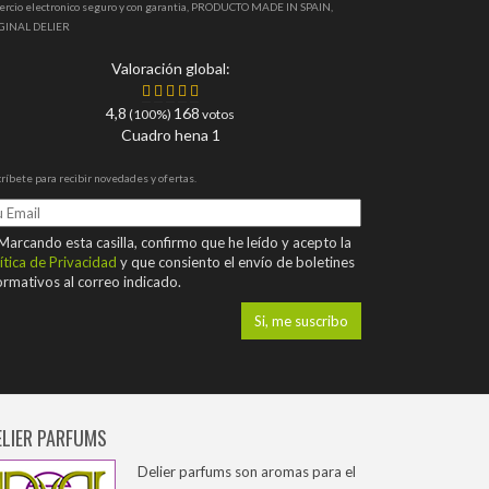
ercio electronico seguro y con garantia, PRODUCTO MADE IN SPAIN,
GINAL DELIER
Valoración global:
4,8
168
(100%)
votos
Cuadro hena 1
ríbete para recibir novedades y ofertas.
arcando esta casilla, confirmo que he leído y acepto la
ítica de Privacidad
y que consiento el envío de boletines
ormativos al correo indicado.
ELIER PARFUMS
Delier parfums son aromas para el