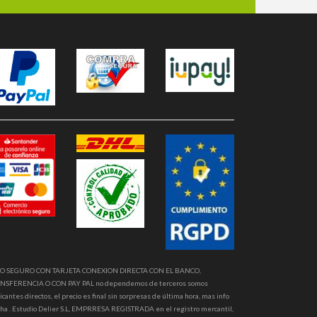
O SEGURO CON TARJETA CONEXION DIRECTA CON EL BANCO,
NSFERENCIA O CON PAY PAL no dependemos de terceros somos
icantes directos, el precio es final sin sorpresas de última hora, mas info
ha . Estudio Delier S.L, EMPRRESA REGISTRADA en el registro mercantil,