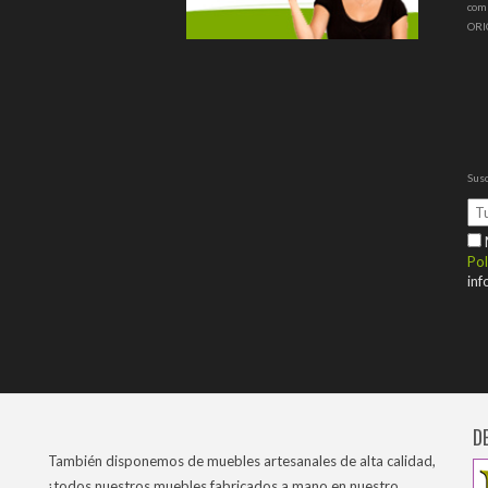
com
ORI
Susc
M
Pol
inf
D
También disponemos de muebles artesanales de alta calidad,
¡todos nuestros muebles fabricados a mano en nuestro