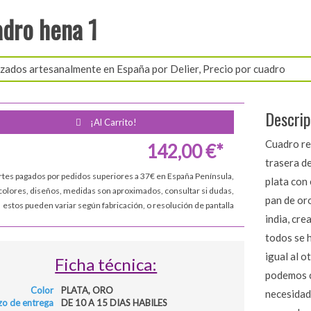
dro hena 1
izados artesanalmente en España por Delier, Precio por cuadro
Descrip
¡Al Carrito!
Cuadro re
142,00 €*
trasera d
rtes pagados por pedidos superiores a 37€ en España Península,
plata con
colores, diseños, medidas son aproximados, consultar si dudas,
pan de oro
estos pueden variar según fabricación, o resolución de pantalla
india, cre
todos se h
igual al o
Ficha técnica:
podemos ca
Color
PLATA, ORO
necesida
zo de entrega
DE 10 A 15 DIAS HABILES