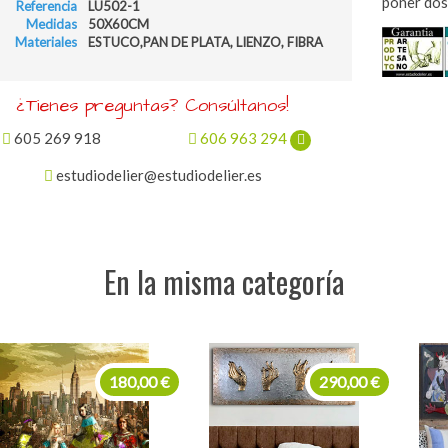
poner dos,
Referencia
LU502-1
Medidas
50X60CM
Materiales
ESTUCO,PAN DE PLATA, LIENZO, FIBRA
¿Tienes preguntas? Consúltanos!
605 269 918
606 963 294
estudiodelier@estudiodelier.es
En la misma categoría
290,00 €
268,00 €